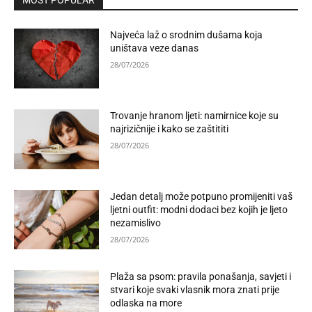
MOST POPULAR
Najveća laž o srodnim dušama koja
uništava veze danas
28/07/2026
Trovanje hranom ljeti: namirnice koje su
najrizičnije i kako se zaštititi
28/07/2026
Jedan detalj može potpuno promijeniti vaš
ljetni outfit: modni dodaci bez kojih je ljeto
nezamislivo
28/07/2026
Plaža sa psom: pravila ponašanja, savjeti i
stvari koje svaki vlasnik mora znati prije
odlaska na more