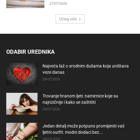
27/07/2026
Učitaj više
ODABIR UREDNIKA
Najveća laž o srodnim dušama koja uništava
veze danas
28/07/2026
Trovanje hranom ljeti: namirnice koje su
najrizičnije i kako se zaštititi
28/07/2026
Jedan detalj može potpuno promijeniti vaš
ljetni outfit: modni dodaci bez...
28/07/2026