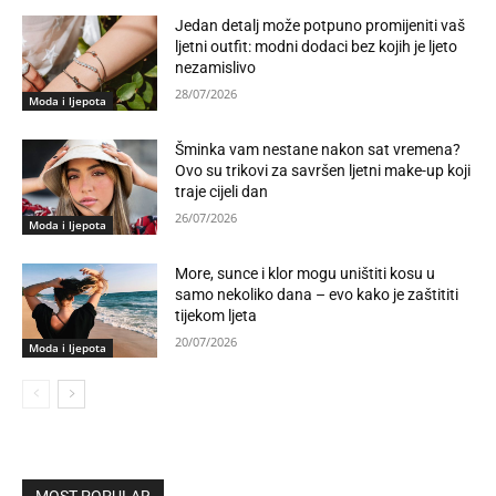
Jedan detalj može potpuno promijeniti vaš
ljetni outfit: modni dodaci bez kojih je ljeto
nezamislivo
28/07/2026
Moda i ljepota
Šminka vam nestane nakon sat vremena?
Ovo su trikovi za savršen ljetni make-up koji
traje cijeli dan
26/07/2026
Moda i ljepota
More, sunce i klor mogu uništiti kosu u
samo nekoliko dana – evo kako je zaštititi
tijekom ljeta
20/07/2026
Moda i ljepota