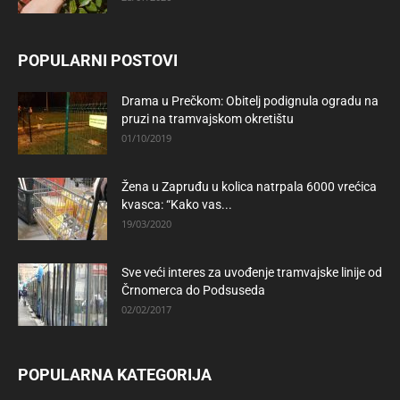
POPULARNI POSTOVI
Drama u Prečkom: Obitelj podignula ogradu na
pruzi na tramvajskom okretištu
01/10/2019
Žena u Zapruđu u kolica natrpala 6000 vrećica
kvasca: “Kako vas...
19/03/2020
Sve veći interes za uvođenje tramvajske linije od
Črnomerca do Podsuseda
02/02/2017
POPULARNA KATEGORIJA