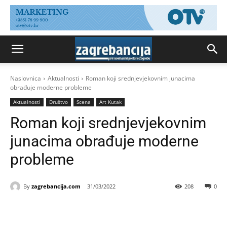
Naslovnica
Aktualnosti
Roman koji srednjevjekovnim junacima
obrađuje moderne probleme
Aktualnosti
Društvo
Scena
Art Kutak
Roman koji srednjevjekovnim
junacima obrađuje moderne
probleme
By
zagrebancija.com
31/03/2022
208
0