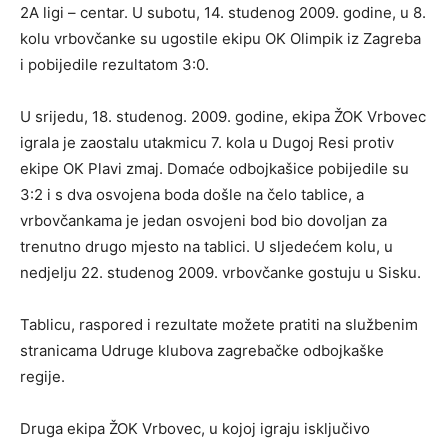
2A ligi – centar. U subotu, 14. studenog 2009. godine, u 8.
kolu vrbovčanke su ugostile ekipu OK Olimpik iz Zagreba
i pobijedile rezultatom 3:0.
U srijedu, 18. studenog. 2009. godine, ekipa ŽOK Vrbovec
igrala je zaostalu utakmicu 7. kola u Dugoj Resi protiv
ekipe OK Plavi zmaj. Domaće odbojkašice pobijedile su
3:2 i s dva osvojena boda došle na čelo tablice, a
vrbovčankama je jedan osvojeni bod bio dovoljan za
trenutno drugo mjesto na tablici. U sljedećem kolu, u
nedjelju 22. studenog 2009. vrbovčanke gostuju u Sisku.
Tablicu, raspored i rezultate možete pratiti na službenim
stranicama Udruge klubova zagrebačke odbojkaške
regije.
Druga ekipa ŽOK Vrbovec, u kojoj igraju isključivo