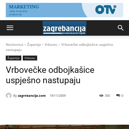
Naslovnica
Županija
Vrbovec
Vrbovečke odbojkašice uspješno
nastupaju
Županija
Vrbovec
Vrbovečke odbojkašice
uspješno nastupaju
By
zagrebancija.com
19/11/2009
350
0