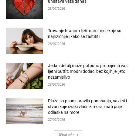
uništava veze danas
28/07/2026
Trovanje hranom ljeti: namirnice koje su
najrizičnije i kako se zaštititi
28/07/2026
Jedan detalj može potpuno promijeniti vaš
ljetni outfit: modni dodaci bez kojih je ljeto
nezamislivo
28/07/2026
Plaža sa psom: pravila ponašanja, savjeti i
stvari koje svaki vlasnik mora znati prije
odlaska na more
27/07/2026
Učitaj više