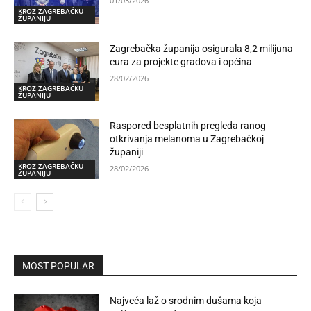
01/03/2026
KROZ ZAGREBAČKU
ŽUPANIJU
Zagrebačka županija osigurala 8,2 milijuna
eura za projekte gradova i općina
28/02/2026
KROZ ZAGREBAČKU
ŽUPANIJU
Raspored besplatnih pregleda ranog
otkrivanja melanoma u Zagrebačkoj
županiji
KROZ ZAGREBAČKU
28/02/2026
ŽUPANIJU
MOST POPULAR
Najveća laž o srodnim dušama koja