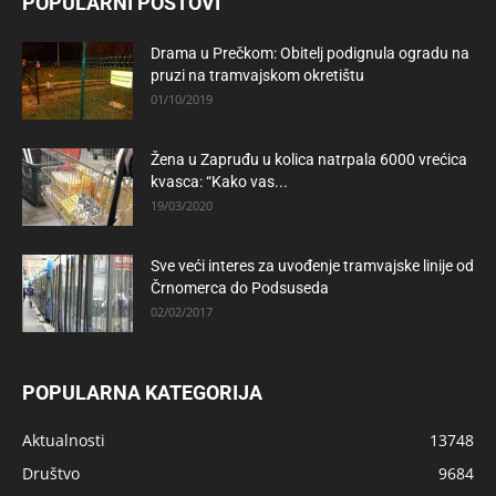
POPULARNI POSTOVI
Drama u Prečkom: Obitelj podignula ogradu na
pruzi na tramvajskom okretištu
01/10/2019
Žena u Zapruđu u kolica natrpala 6000 vrećica
kvasca: “Kako vas...
19/03/2020
Sve veći interes za uvođenje tramvajske linije od
Črnomerca do Podsuseda
02/02/2017
POPULARNA KATEGORIJA
Aktualnosti
13748
Društvo
9684