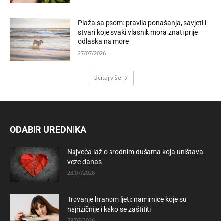
Plaža sa psom: pravila ponašanja, savjeti i
stvari koje svaki vlasnik mora znati prije
odlaska na more
27/07/2026
Učitaj više
ODABIR UREDNIKA
Najveća laž o srodnim dušama koja uništava
veze danas
28/07/2026
Trovanje hranom ljeti: namirnice koje su
najrizičnije i kako se zaštititi
28/07/2026