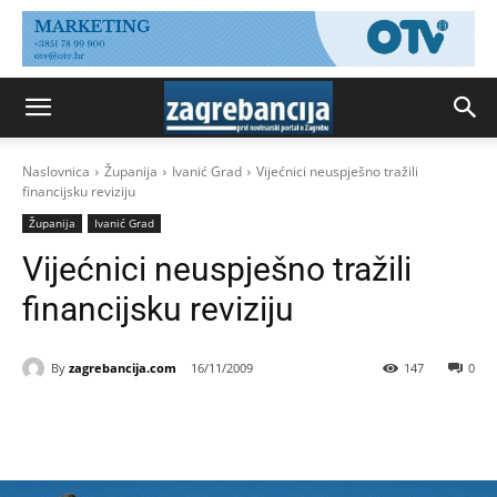
Naslovnica
Županija
Ivanić Grad
Vijećnici neuspješno tražili
financijsku reviziju
Županija
Ivanić Grad
Vijećnici neuspješno tražili
financijsku reviziju
By
zagrebancija.com
16/11/2009
147
0