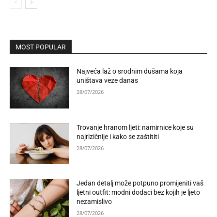
MOST POPULAR
Najveća laž o srodnim dušama koja
uništava veze danas
28/07/2026
Trovanje hranom ljeti: namirnice koje su
najrizičnije i kako se zaštititi
28/07/2026
Jedan detalj može potpuno promijeniti vaš
ljetni outfit: modni dodaci bez kojih je ljeto
nezamislivo
28/07/2026