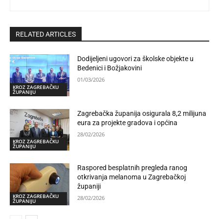
RELATED ARTICLES
Dodijeljeni ugovori za školske objekte u
Bedenici i Božjakovini
01/03/2026
KROZ ZAGREBAČKU
ŽUPANIJU
Zagrebačka županija osigurala 8,2 milijuna
eura za projekte gradova i općina
28/02/2026
KROZ ZAGREBAČKU
ŽUPANIJU
Raspored besplatnih pregleda ranog
otkrivanja melanoma u Zagrebačkoj
županiji
KROZ ZAGREBAČKU
28/02/2026
ŽUPANIJU