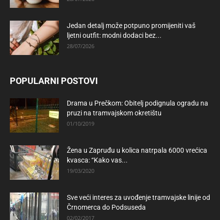
Jedan detalj može potpuno promijeniti vaš
ljetni outfit: modni dodaci bez...
28/07/2026
POPULARNI POSTOVI
Drama u Prečkom: Obitelj podignula ogradu na
pruzi na tramvajskom okretištu
01/10/2019
Žena u Zapruđu u kolica natrpala 6000 vrećica
kvasca: “Kako vas...
19/03/2020
Sve veći interes za uvođenje tramvajske linije od
Črnomerca do Podsuseda
02/02/2017