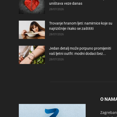
uništava veze danas
28/07/2026
Trovanje hranom ljeti: namirnice koje su
najrizičnije i kako se zaštititi
28/07/2026
Jedan detalj može potpuno promijeniti
vaš ljetni outfit: modni dodaci bez...
28/07/2026
O NAM
Zagrebanc