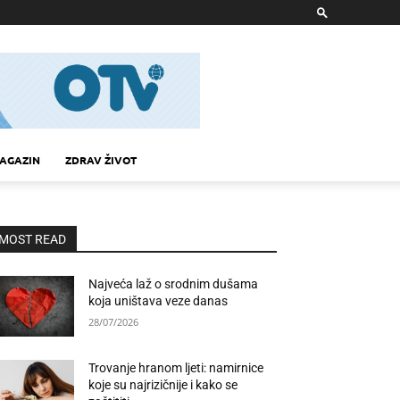
AGAZIN
ZDRAV ŽIVOT
MOST READ
Najveća laž o srodnim dušama
koja uništava veze danas
28/07/2026
Trovanje hranom ljeti: namirnice
koje su najrizičnije i kako se