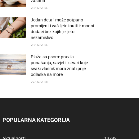
zaštititi
28/07/2026
Jedan detalj može potpuno
promijeniti vaš ljetni outfit: modni
dodaci bez kojih je ljeto
nezamislivo
28/07/2026
Plaža sa psom: pravila
ponašanja, savjeti i stvari koje
svaki vlasnik mora znati prije
odlaska na more
27/07/2026
POPULARNA KATEGORIJA
Aktualnosti
13748