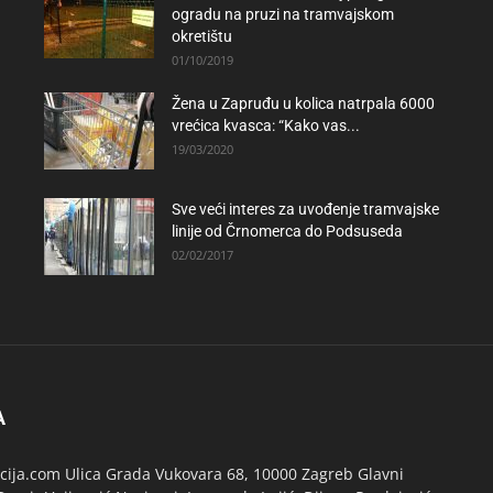
ogradu na pruzi na tramvajskom
okretištu
01/10/2019
Žena u Zapruđu u kolica natrpala 6000
vrećica kvasca: “Kako vas...
19/03/2020
Sve veći interes za uvođenje tramvajske
linije od Črnomerca do Podsuseda
02/02/2017
A
ija.com Ulica Grada Vukovara 68, 10000 Zagreb Glavni