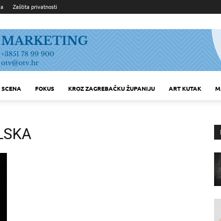
ka
Zaštita privatnosti
SCENA
FOKUS
KROZ ZAGREBAČKU ŽUPANIJU
ART KUTAK
M
LSKA