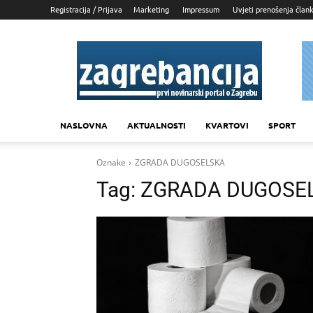
Registracija / Prijava
Marketing
Impressum
Uvjeti prenošenja član
Zagrebancija
NASLOVNA
AKTUALNOSTI
KVARTOVI
SPORT
Oznake
ZGRADA DUGOSELSKA
Tag:
ZGRADA DUGOSE