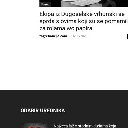
Scena
Ekipa iz Dugoselske vrhunski se
sprda s ovima koji su se pomamil
za rolama wc papira
zagrebancija.com
-
14/03/2020
ODABIR UREDNIKA
Najveća laž o srodnim dušama koja