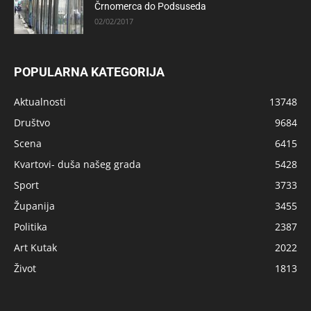
Črnomerca do Podsuseda
02/02/2017
POPULARNA KATEGORIJA
Aktualnosti
13748
Društvo
9684
Scena
6415
Kvartovi- duša našeg grada
5428
Sport
3733
Županija
3455
Politika
2387
Art Kutak
2022
Život
1813