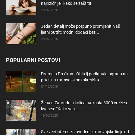
najrizičnije i kako se zaštititi
28/07/2026
Jedan detalj može potpuno promijeniti vaš
ljetni outfit: modni dodaci bez...
28/07/2026
POPULARNI POSTOVI
Drama u Prečkom: Obitelj podignula ogradu na
pruzi na tramvajskom okretištu
01/10/2019
Žena u Zapruđu u kolica natrpala 6000 vrećica
kvasca: “Kako vas...
19/03/2020
Sve veći interes za uvođenje tramvajske linije od