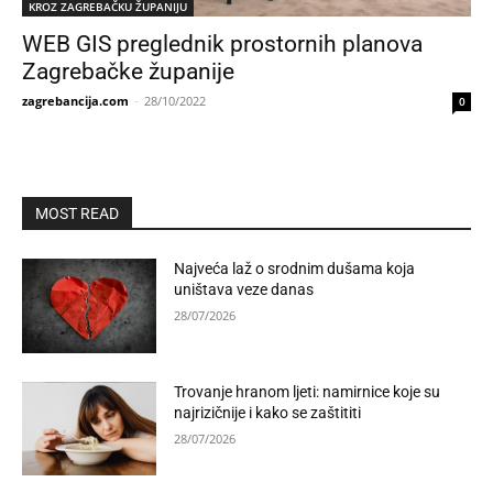
KROZ ZAGREBAČKU ŽUPANIJU
WEB GIS preglednik prostornih planova
Zagrebačke županije
zagrebancija.com
-
28/10/2022
0
MOST READ
Najveća laž o srodnim dušama koja
uništava veze danas
28/07/2026
Trovanje hranom ljeti: namirnice koje su
najrizičnije i kako se zaštititi
28/07/2026