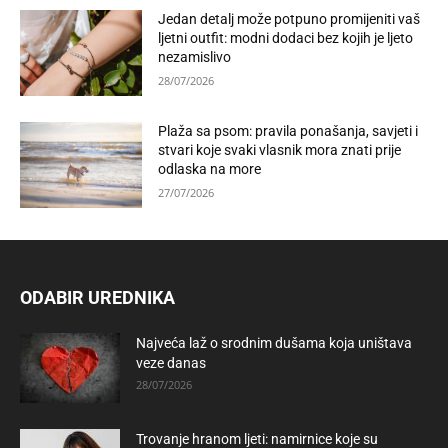
Jedan detalj može potpuno promijeniti vaš
ljetni outfit: modni dodaci bez kojih je ljeto
nezamislivo
28/07/2026
Plaža sa psom: pravila ponašanja, savjeti i
stvari koje svaki vlasnik mora znati prije
odlaska na more
27/07/2026
ODABIR UREDNIKA
Najveća laž o srodnim dušama koja uništava
veze danas
28/07/2026
Trovanje hranom ljeti: namirnice koje su