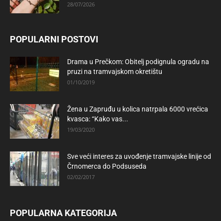
28/07/2026
POPULARNI POSTOVI
Drama u Prečkom: Obitelj podignula ogradu na
pruzi na tramvajskom okretištu
01/10/2019
Žena u Zapruđu u kolica natrpala 6000 vrećica
kvasca: “Kako vas...
19/03/2020
Sve veći interes za uvođenje tramvajske linije od
Črnomerca do Podsuseda
02/02/2017
POPULARNA KATEGORIJA