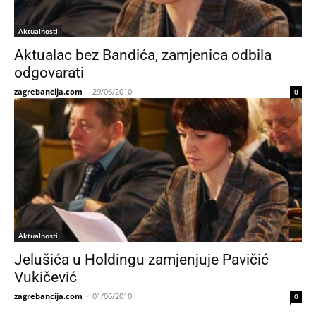
Aktualnosti
Aktualac bez Bandića, zamjenica odbila
odgovarati
zagrebancija.com
-
29/06/2010
0
Aktualnosti
Jelušića u Holdingu zamjenjuje Pavičić
Vukičević
zagrebancija.com
-
01/06/2010
0