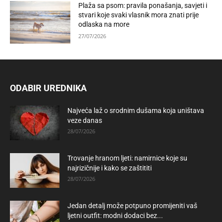
Plaža sa psom: pravila ponašanja, savjeti i
stvari koje svaki vlasnik mora znati prije
odlaska na more
27/07/2026
ODABIR UREDNIKA
Najveća laž o srodnim dušama koja uništava
veze danas
28/07/2026
Trovanje hranom ljeti: namirnice koje su
najrizičnije i kako se zaštititi
28/07/2026
Jedan detalj može potpuno promijeniti vaš
ljetni outfit: modni dodaci bez...