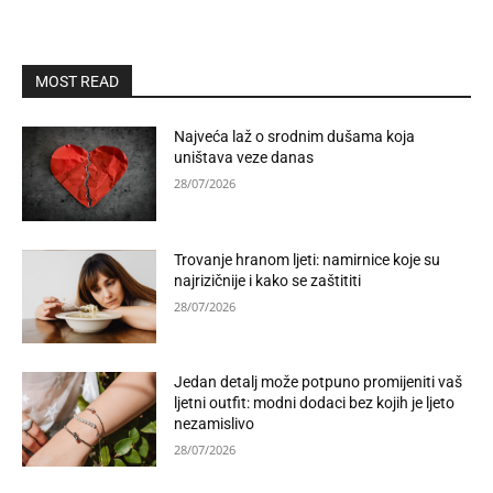
MOST READ
Najveća laž o srodnim dušama koja
uništava veze danas
28/07/2026
Trovanje hranom ljeti: namirnice koje su
najrizičnije i kako se zaštititi
28/07/2026
Jedan detalj može potpuno promijeniti vaš
ljetni outfit: modni dodaci bez kojih je ljeto
nezamislivo
28/07/2026