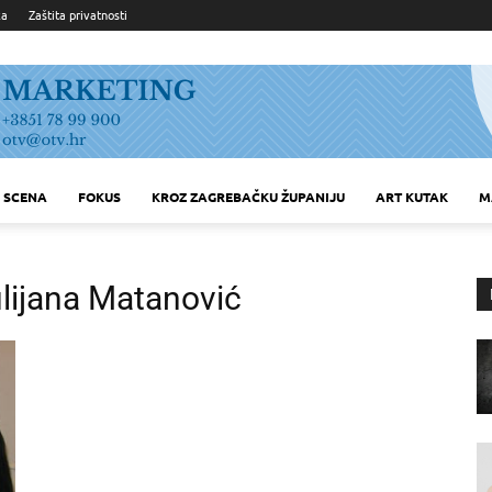
ka
Zaštita privatnosti
SCENA
FOKUS
KROZ ZAGREBAČKU ŽUPANIJU
ART KUTAK
M
ulijana Matanović