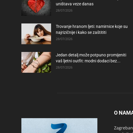
uništava veze danas
28/07/2026
Trovanje hranom ljeti: namirnice koje su
najrizičnije i kako se zaštititi
28/07/2026
Jedan detalj može potpuno promijeniti
vaš ljetni outfit: modni dodaci bez...
28/07/2026
O NAM
Zagrebanc