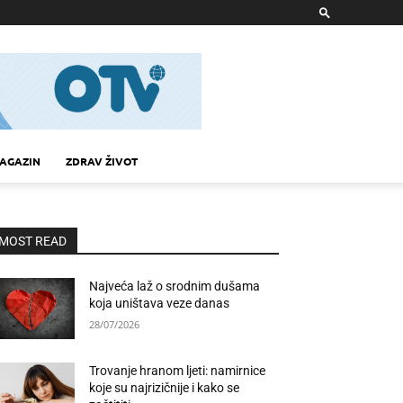
AGAZIN
ZDRAV ŽIVOT
MOST READ
Najveća laž o srodnim dušama
koja uništava veze danas
28/07/2026
Trovanje hranom ljeti: namirnice
koje su najrizičnije i kako se