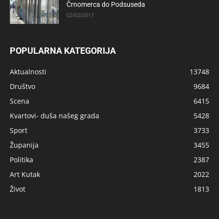
Črnomerca do Podsuseda
02/02/2017
POPULARNA KATEGORIJA
Aktualnosti
13748
Društvo
9684
Scena
6415
Kvartovi- duša našeg grada
5428
Sport
3733
Županija
3455
Politika
2387
Art Kutak
2022
Život
1813