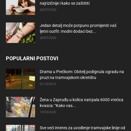
najrizičnije i kako se zaštititi
28/07/2026
Jedan detalj može potpuno promijeniti vaš
ljetni outfit: modni dodaci bez...
28/07/2026
POPULARNI POSTOVI
Drama u Prečkom: Obitelj podignula ogradu na
pruzi na tramvajskom okretištu
01/10/2019
Žena u Zapruđu u kolica natrpala 6000 vrećica
kvasca: “Kako vas...
19/03/2020
Sve veći interes za uvođenje tramvajske linije od