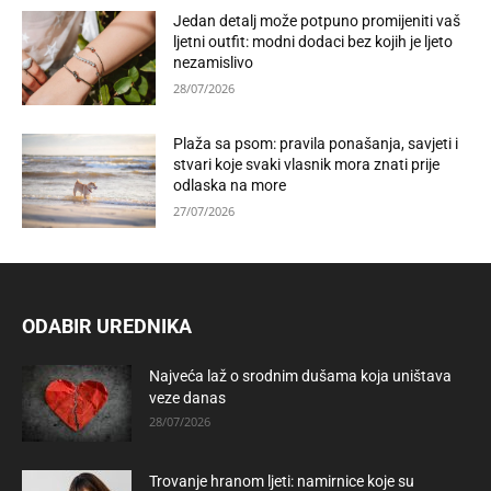
Jedan detalj može potpuno promijeniti vaš
ljetni outfit: modni dodaci bez kojih je ljeto
nezamislivo
28/07/2026
Plaža sa psom: pravila ponašanja, savjeti i
stvari koje svaki vlasnik mora znati prije
odlaska na more
27/07/2026
ODABIR UREDNIKA
Najveća laž o srodnim dušama koja uništava
veze danas
28/07/2026
Trovanje hranom ljeti: namirnice koje su