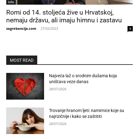
Info
Romi od 14. stoljeća žive u Hrvatskoj,
nemaju državu, ali imaju himnu i zastavu
zagrebancija.com
-
27/02/2023
0
MOST READ
Najveća laž o srodnim dušama koja
uništava veze danas
28/07/2026
Trovanje hranom ljeti: namirnice koje su
najrizičnije i kako se zaštititi
28/07/2026