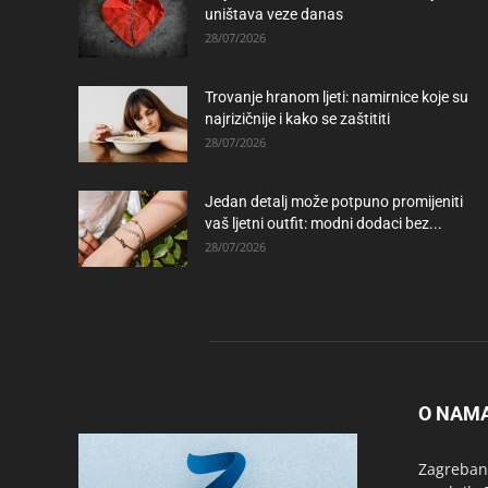
uništava veze danas
28/07/2026
Trovanje hranom ljeti: namirnice koje su
najrizičnije i kako se zaštititi
28/07/2026
Jedan detalj može potpuno promijeniti
vaš ljetni outfit: modni dodaci bez...
28/07/2026
O NAM
Zagrebanc