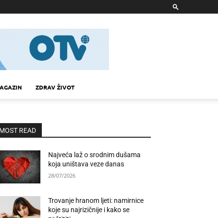
AGAZIN
ZDRAV ŽIVOT
MOST READ
Najveća laž o srodnim dušama
koja uništava veze danas
28/07/2026
Trovanje hranom ljeti: namirnice
koje su najrizičnije i kako se