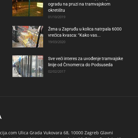
ogradu na pruzi na tramvajskom
okretištu
01/10/2019
Žena u Zapruđu u kolica natrpala 6000
vrećica kvasca: “Kako vas...
19/03/2020
Sve veći interes za uvođenje tramvajske
linije od Črnomerca do Podsuseda
02/02/2017
A
ija.com Ulica Grada Vukovara 68, 10000 Zagreb Glavni