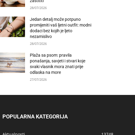
zaštititi
28/07/2026
Jedan detalj može potpuno
promijeniti vaš ljetni outfit: modni
dodaci bez kojih je ljeto
nezamislivo
28/07/2026
Plaža sa psom: pravila
ponašanja, savjeti i stvari koje
svaki vlasnik mora znati prije
odlaska na more
27/07/2026
POPULARNA KATEGORIJA
Aktualnosti
13748