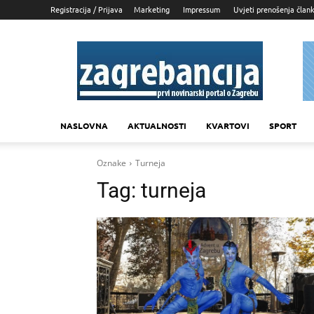
Registracija / Prijava
Marketing
Impressum
Uvjeti prenošenja član
Zagrebancija
NASLOVNA
AKTUALNOSTI
KVARTOVI
SPORT
Oznake
Turneja
Tag:
turneja