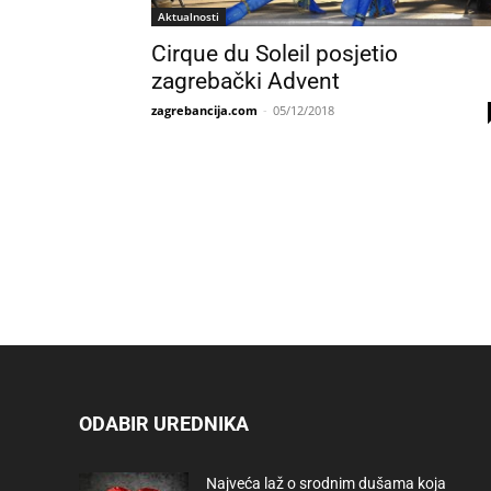
Aktualnosti
Cirque du Soleil posjetio
zagrebački Advent
zagrebancija.com
-
05/12/2018
ODABIR UREDNIKA
Najveća laž o srodnim dušama koja