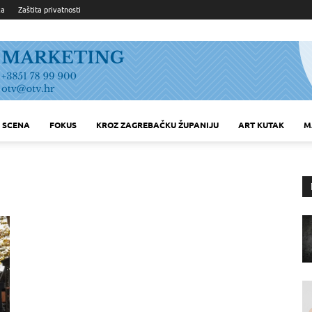
ka
Zaštita privatnosti
SCENA
FOKUS
KROZ ZAGREBAČKU ŽUPANIJU
ART KUTAK
M