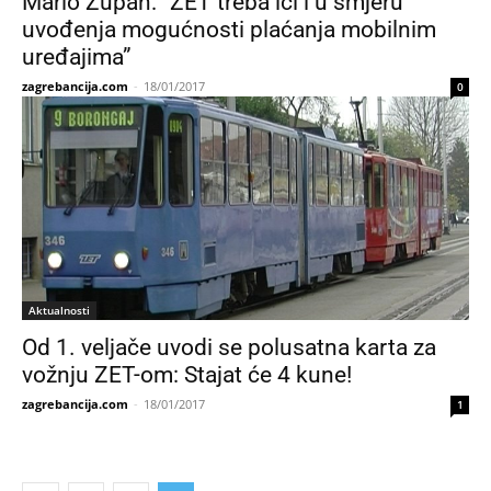
Mario Župan: “ZET treba ići i u smjeru
uvođenja mogućnosti plaćanja mobilnim
uređajima”
zagrebancija.com
-
18/01/2017
0
Aktualnosti
Od 1. veljače uvodi se polusatna karta za
vožnju ZET-om: Stajat će 4 kune!
zagrebancija.com
-
18/01/2017
1