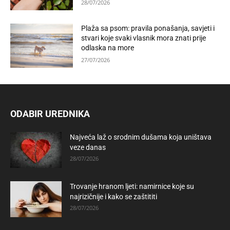
28/07/2026
Plaža sa psom: pravila ponašanja, savjeti i
stvari koje svaki vlasnik mora znati prije
odlaska na more
27/07/2026
ODABIR UREDNIKA
Najveća laž o srodnim dušama koja uništava
veze danas
28/07/2026
Trovanje hranom ljeti: namirnice koje su
najrizičnije i kako se zaštititi
28/07/2026