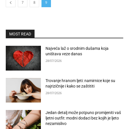
7
8
9
MOST READ
Najveća laž o srodnim dušama koja
uništava veze danas
28/07/2026
Trovanje hranom ljeti: namirnice koje su
najrizičnije i kako se zaštititi
28/07/2026
Jedan detalj može potpuno promijeniti vaš
ljetni outfit: modni dodaci bez kojih je ljeto
nezamislivo