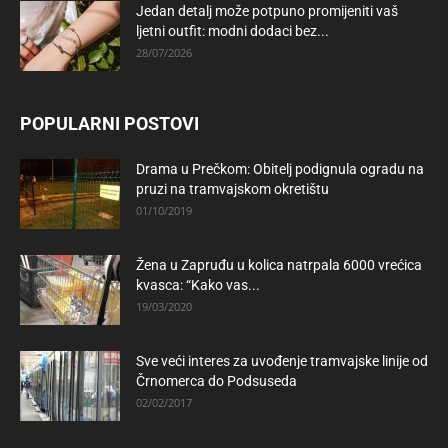
Jedan detalj može potpuno promijeniti vaš
ljetni outfit: modni dodaci bez...
28/07/2026
POPULARNI POSTOVI
Drama u Prečkom: Obitelj podignula ogradu na
pruzi na tramvajskom okretištu
01/10/2019
Žena u Zapruđu u kolica natrpala 6000 vrećica
kvasca: “Kako vas...
19/03/2020
Sve veći interes za uvođenje tramvajske linije od
Črnomerca do Podsuseda
02/02/2017