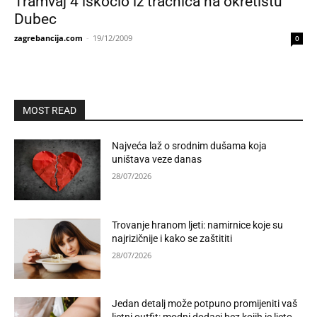
Tramvaj 4 iskočio iz tračnica na okretištu
Dubec
zagrebancija.com
-
19/12/2009
0
MOST READ
Najveća laž o srodnim dušama koja
uništava veze danas
28/07/2026
Trovanje hranom ljeti: namirnice koje su
najrizičnije i kako se zaštititi
28/07/2026
Jedan detalj može potpuno promijeniti vaš