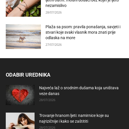
ljetni outfit: modni dodaci bez kojih je ljeto
nezamislivo
28/07/2026
Plaža sa psom: pravila ponašanja, savjeti i
stvari koje svaki vlasnik mora znati prije
odlaska na more
27/07/2026
ODABIR UREDNIKA
Najveća laž o srodnim dušama koja uništava
veze danas
28/07/2026
Trovanje hranom ljeti: namirnice koje su
najrizičnije i kako se zaštititi
28/07/2026