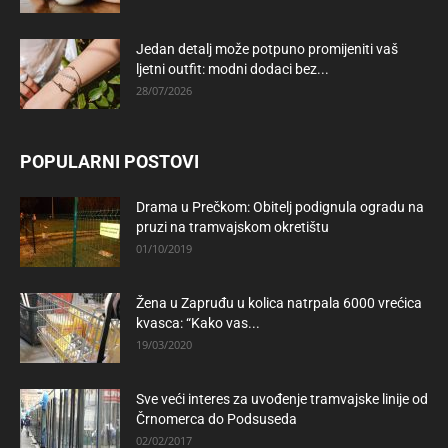
Jedan detalj može potpuno promijeniti vaš
ljetni outfit: modni dodaci bez...
28/07/2026
POPULARNI POSTOVI
Drama u Prečkom: Obitelj podignula ogradu na
pruzi na tramvajskom okretištu
01/10/2019
Žena u Zapruđu u kolica natrpala 6000 vrećica
kvasca: “Kako vas...
19/03/2020
Sve veći interes za uvođenje tramvajske linije od
Črnomerca do Podsuseda
02/02/2017