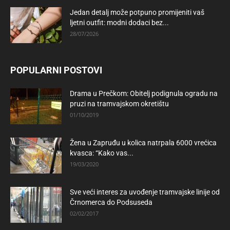
Jedan detalj može potpuno promijeniti vaš
ljetni outfit: modni dodaci bez...
28/07/2026
POPULARNI POSTOVI
Drama u Prečkom: Obitelj podignula ogradu na
pruzi na tramvajskom okretištu
01/10/2019
Žena u Zapruđu u kolica natrpala 6000 vrećica
kvasca: “Kako vas...
19/03/2020
Sve veći interes za uvođenje tramvajske linije od
Črnomerca do Podsuseda
02/02/2017