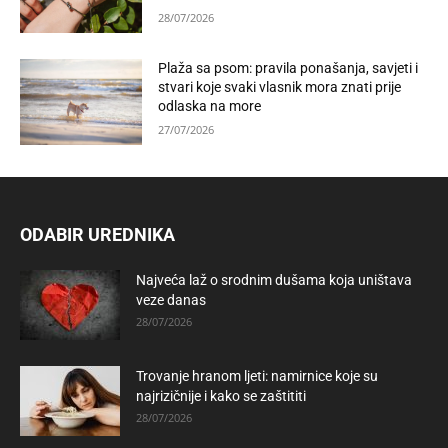
28/07/2026
Plaža sa psom: pravila ponašanja, savjeti i
stvari koje svaki vlasnik mora znati prije
odlaska na more
27/07/2026
ODABIR UREDNIKA
Najveća laž o srodnim dušama koja uništava
veze danas
28/07/2026
Trovanje hranom ljeti: namirnice koje su
najrizičnije i kako se zaštititi
28/07/2026