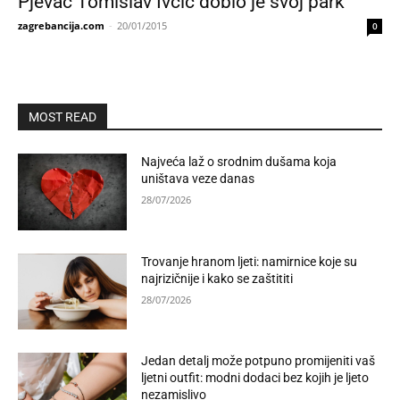
Pjevač Tomislav Ivčić dobio je svoj park
zagrebancija.com
-
20/01/2015
0
MOST READ
Najveća laž o srodnim dušama koja
uništava veze danas
28/07/2026
Trovanje hranom ljeti: namirnice koje su
najrizičnije i kako se zaštititi
28/07/2026
Jedan detalj može potpuno promijeniti vaš
ljetni outfit: modni dodaci bez kojih je ljeto
nezamislivo