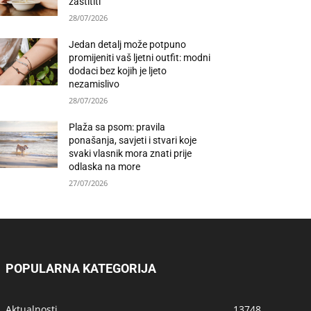
zaštititi
28/07/2026
Jedan detalj može potpuno
promijeniti vaš ljetni outfit: modni
dodaci bez kojih je ljeto
nezamislivo
28/07/2026
Plaža sa psom: pravila
ponašanja, savjeti i stvari koje
svaki vlasnik mora znati prije
odlaska na more
27/07/2026
POPULARNA KATEGORIJA
Aktualnosti
13748