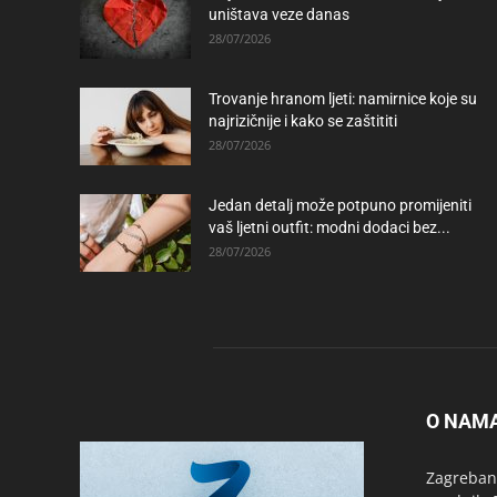
uništava veze danas
28/07/2026
Trovanje hranom ljeti: namirnice koje su
najrizičnije i kako se zaštititi
28/07/2026
Jedan detalj može potpuno promijeniti
vaš ljetni outfit: modni dodaci bez...
28/07/2026
O NAM
Zagrebanc