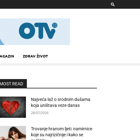
AGAZIN
ZDRAV ŽIVOT
MOST READ
Najveća laž o srodnim dušama
koja uništava veze danas
28/07/2026
Trovanje hranom ljeti: namirnice
koje su najrizičnije i kako se