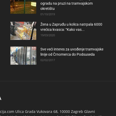
ogradu na pruzi na tramvajskom
okretištu
01/10/2019
Žena u Zapruđu u kolica natrpala 6000
vrećica kvasca: “Kako vas...
19/03/2020
Sve veći interes za uvođenje tramvajske
linije od Črnomerca do Podsuseda
02/02/2017
A
ija.com Ulica Grada Vukovara 68, 10000 Zagreb Glavni