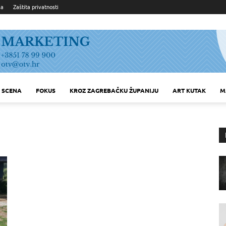
ka
Zaštita privatnosti
SCENA
FOKUS
KROZ ZAGREBAČKU ŽUPANIJU
ART KUTAK
M