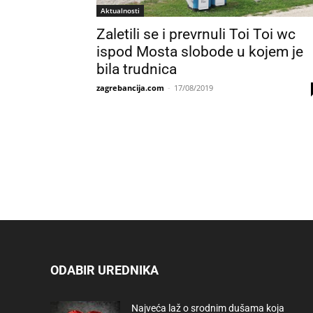
Aktualnosti
Zaletili se i prevrnuli Toi Toi wc
ispod Mosta slobode u kojem je
bila trudnica
zagrebancija.com
-
17/08/2019
ODABIR UREDNIKA
Najveća laž o srodnim dušama koja