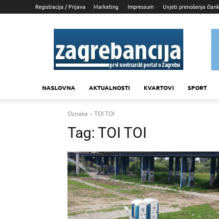
Registracija / Prijava
Marketing
Impressum
Uvjeti prenošenja član
Zagrebancija
NASLOVNA
AKTUALNOSTI
KVARTOVI
SPORT
Oznake
TOI TOI
Tag:
TOI TOI