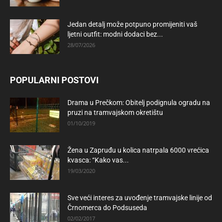
Jedan detalj može potpuno promijeniti vaš
ljetni outfit: modni dodaci bez...
28/07/2026
POPULARNI POSTOVI
Drama u Prečkom: Obitelj podignula ogradu na
pruzi na tramvajskom okretištu
01/10/2019
Žena u Zapruđu u kolica natrpala 6000 vrećica
kvasca: “Kako vas...
19/03/2020
Sve veći interes za uvođenje tramvajske linije od
Črnomerca do Podsuseda
02/02/2017