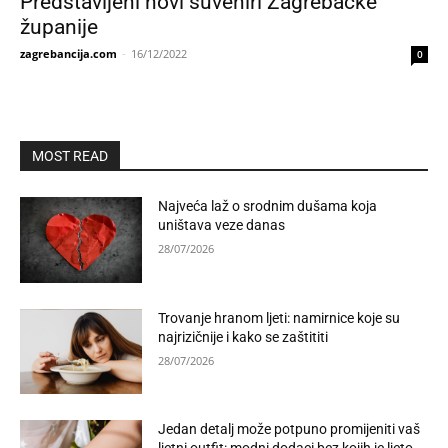
Predstavljeni novi suveniri Zagrebačke
županije
zagrebancija.com
-
16/12/2022
0
MOST READ
Najveća laž o srodnim dušama koja
uništava veze danas
28/07/2026
Trovanje hranom ljeti: namirnice koje su
najrizičnije i kako se zaštititi
28/07/2026
Jedan detalj može potpuno promijeniti vaš