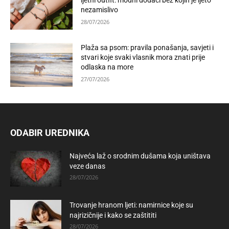
ljetni outfit: modni dodaci bez kojih je ljeto
nezamislivo
28/07/2026
Plaža sa psom: pravila ponašanja, savjeti i
stvari koje svaki vlasnik mora znati prije
odlaska na more
27/07/2026
ODABIR UREDNIKA
Najveća laž o srodnim dušama koja uništava
veze danas
28/07/2026
Trovanje hranom ljeti: namirnice koje su
najrizičnije i kako se zaštititi
28/07/2026