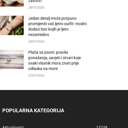
zaštititi
28/07/2026
Jedan detalj može potpuno
promijeniti vaš ljetni outfit: modni
dodaci bez kojih je ljeto
nezamislivo
28/07/2026
Plaža sa psom: pravila
ponašanja, savjeti i stvari koje
svaki vlasnik mora znati prije
odlaska na more
27/07/2026
POPULARNA KATEGORIJA
Aktualnosti
13748