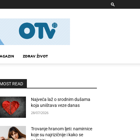
AGAZIN
ZDRAV ŽIVOT
MOST READ
Najveća laž o srodnim dušama
koja uništava veze danas
28/07/2026
Trovanje hranom ljeti: namirnice
koje su najrizičnije i kako se