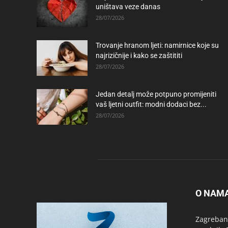
uništava veze danas
28/07/2026
Trovanje hranom ljeti: namirnice koje su
najrizičnije i kako se zaštititi
28/07/2026
Jedan detalj može potpuno promijeniti
vaš ljetni outfit: modni dodaci bez...
28/07/2026
O NAM
Zagrebanc