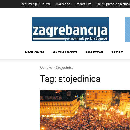
Registracija / Prijava
Marketing
Impressum
Uvjeti prenošenja član
Zagrebancija
NASLOVNA
AKTUALNOSTI
KVARTOVI
SPORT
Oznake
Stojedinica
Tag:
stojedinica