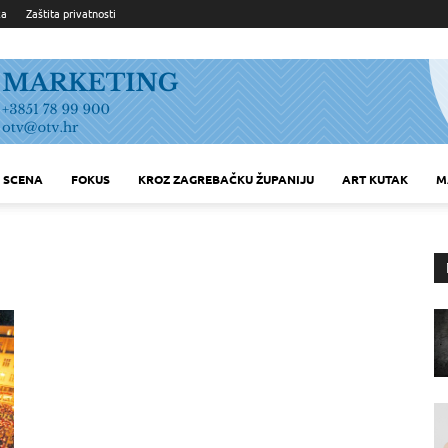
ka
Zaštita privatnosti
SCENA
FOKUS
KROZ ZAGREBAČKU ŽUPANIJU
ART KUTAK
M