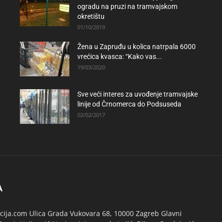
ogradu na pruzi na tramvajskom
okretištu
01/10/2019
Žena u Zapruđu u kolica natrpala 6000
vrećica kvasca: “Kako vas...
19/03/2020
Sve veći interes za uvođenje tramvajske
linije od Črnomerca do Podsuseda
02/02/2017
A
ija.com Ulica Grada Vukovara 68, 10000 Zagreb Glavni