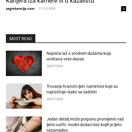
Karijera iza kamere ili u kazalištu
zagrebancija.com
-
11/12/2009
0
MOST READ
Najveća laž o srodnim dušama koja
uništava veze danas
28/07/2026
Trovanje hranom ljeti: namirnice koje su
najrizičnije i kako se zaštititi
28/07/2026
Jedan detalj može potpuno promijeniti vaš
ljetni outfit: modni dodaci bez kojih je ljeto
nezamislivo