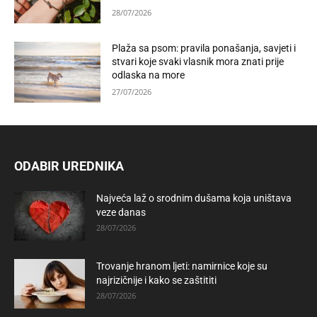
28/07/2026
Plaža sa psom: pravila ponašanja, savjeti i
stvari koje svaki vlasnik mora znati prije
odlaska na more
27/07/2026
ODABIR UREDNIKA
Najveća laž o srodnim dušama koja uništava
veze danas
28/07/2026
Trovanje hranom ljeti: namirnice koje su
najrizičnije i kako se zaštititi
28/07/2026