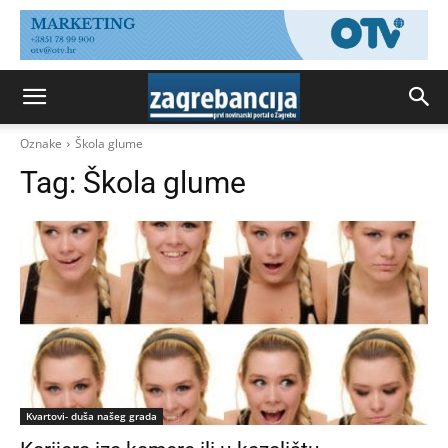
Oznake
Škola glume
Tag:
Škola glume
Kvartovi- duša našeg grada