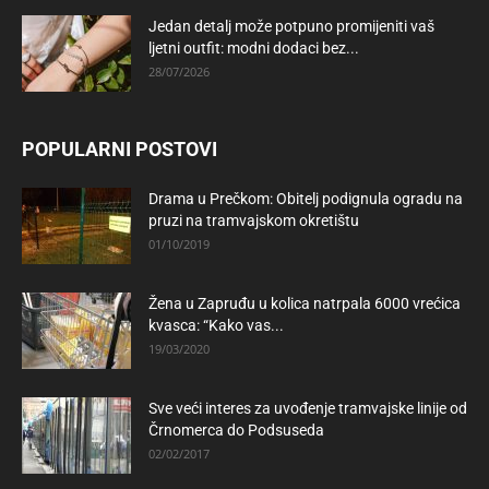
Jedan detalj može potpuno promijeniti vaš
ljetni outfit: modni dodaci bez...
28/07/2026
POPULARNI POSTOVI
Drama u Prečkom: Obitelj podignula ogradu na
pruzi na tramvajskom okretištu
01/10/2019
Žena u Zapruđu u kolica natrpala 6000 vrećica
kvasca: “Kako vas...
19/03/2020
Sve veći interes za uvođenje tramvajske linije od
Črnomerca do Podsuseda
02/02/2017