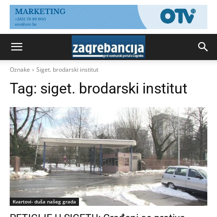
Oznake
Siget. brodarski institut
Tag:
siget. brodarski institut
Kvartovi- duša našeg grada