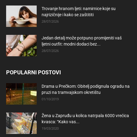
Trovanje hranom ljeti: namirnice koje su
najrizičnije i kako se zaštititi
28/07/2026
Jedan detalj može potpuno promijeniti vaš
ljetni outfit: modni dodaci bez...
28/07/2026
POPULARNI POSTOVI
Drama u Prečkom: Obitelj podignula ogradu na
pruzi na tramvajskom okretištu
01/10/2019
Žena u Zapruđu u kolica natrpala 6000 vrećica
kvasca: “Kako vas...
19/03/2020