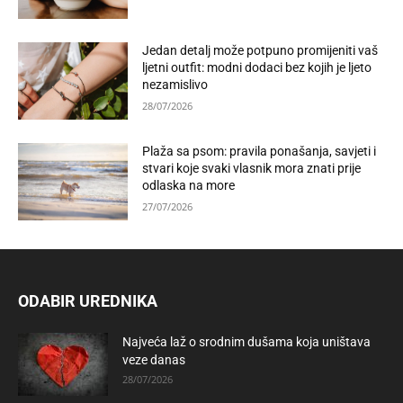
Jedan detalj može potpuno promijeniti vaš
ljetni outfit: modni dodaci bez kojih je ljeto
nezamislivo
28/07/2026
Plaža sa psom: pravila ponašanja, savjeti i
stvari koje svaki vlasnik mora znati prije
odlaska na more
27/07/2026
ODABIR UREDNIKA
Najveća laž o srodnim dušama koja uništava
veze danas
28/07/2026