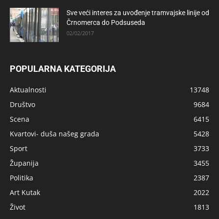
Sve veći interes za uvođenje tramvajske linije od
Črnomerca do Podsuseda
02/02/2017
POPULARNA KATEGORIJA
Aktualnosti
13748
Društvo
9684
Scena
6415
Kvartovi- duša našeg grada
5428
Sport
3733
Županija
3455
Politika
2387
Art Kutak
2022
Život
1813