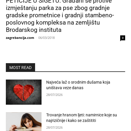
PETICIJE U SIGETU: Građani se protive
izmještanju parka za pse zbog gradnje
gradske prometnice i gradnji stambeno-
poslovnog kompleksa na zemljištu
Brodarskog instituta
zagrebancija.com
-
06/03/2018
0
MOST READ
Najveća laž o srodnim dušama koja
uništava veze danas
28/07/2026
Trovanje hranom ljeti: namirnice koje su
najrizičnije i kako se zaštititi
28/07/2026