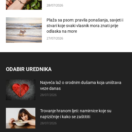
28/07/2026
Plaža sa psom: pravila ponašanja, savjeti i
stvari koje svaki vlasnik mora znati prije
odlaska na more
27/07/2026
ODABIR UREDNIKA
Najveća laž o srodnim dušama koja uništava
veze danas
28/07/2026
Trovanje hranom ljeti: namirnice koje su
najrizičnije i kako se zaštititi
28/07/2026