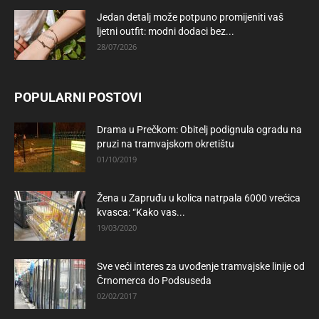
Jedan detalj može potpuno promijeniti vaš
ljetni outfit: modni dodaci bez...
28/07/2026
POPULARNI POSTOVI
Drama u Prečkom: Obitelj podignula ogradu na
pruzi na tramvajskom okretištu
01/10/2019
Žena u Zapruđu u kolica natrpala 6000 vrećica
kvasca: “Kako vas...
19/03/2020
Sve veći interes za uvođenje tramvajske linije od
Črnomerca do Podsuseda
02/02/2017