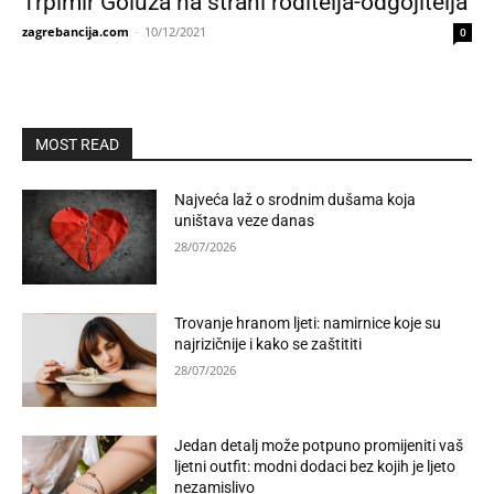
Trpimir Goluža na strani roditelja-odgojitelja
zagrebancija.com
-
10/12/2021
0
MOST READ
Najveća laž o srodnim dušama koja
uništava veze danas
28/07/2026
Trovanje hranom ljeti: namirnice koje su
najrizičnije i kako se zaštititi
28/07/2026
Jedan detalj može potpuno promijeniti vaš
ljetni outfit: modni dodaci bez kojih je ljeto
nezamislivo