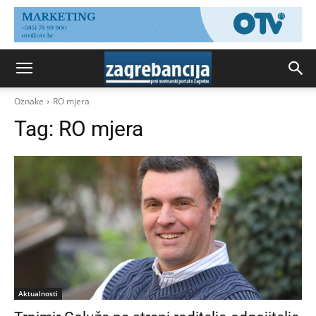
Oznake
RO mjera
Tag:
RO mjera
Aktualnosti