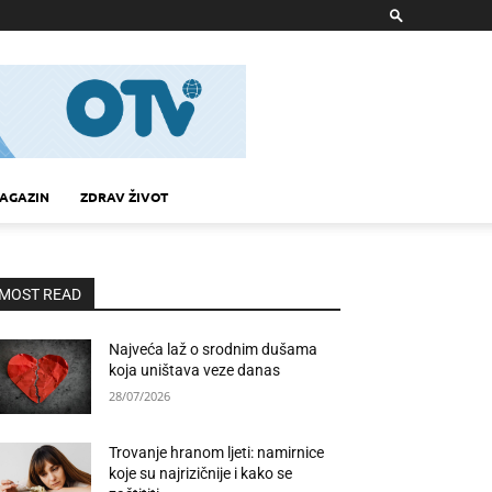
AGAZIN
ZDRAV ŽIVOT
MOST READ
Najveća laž o srodnim dušama
koja uništava veze danas
28/07/2026
Trovanje hranom ljeti: namirnice
koje su najrizičnije i kako se