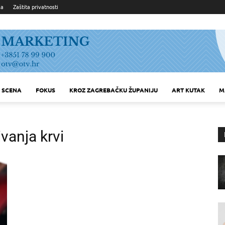
ka
Zaštita privatnosti
SCENA
FOKUS
KROZ ZAGREBAČKU ŽUPANIJU
ART KUTAK
M
vanja krvi