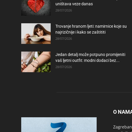
uništava veze danas
28/07/2026
Trovanje hranom ljeti: namirnice koje su
najrizičnije i kako se zaštititi
28/07/2026
Jedan detalj može potpuno promijeniti
vaš ljetni outfit: modni dodaci bez...
28/07/2026
O NAM
Zagrebanc