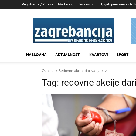
Registracija / Prijava
Marketing
Impressum
Uvjeti prenošenja član
Zagrebancija
NASLOVNA
AKTUALNOSTI
KVARTOVI
SPORT
Oznake
Redovne akcije darivanja krvi
Tag:
redovne akcije dari