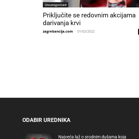
Uncategorized
Priključite se redovnim akcijama
darivanja krvi
zagrebancija.com
-
01/02/2022
ODABIR UREDNIKA
Najveća laž o srodnim dušama koja