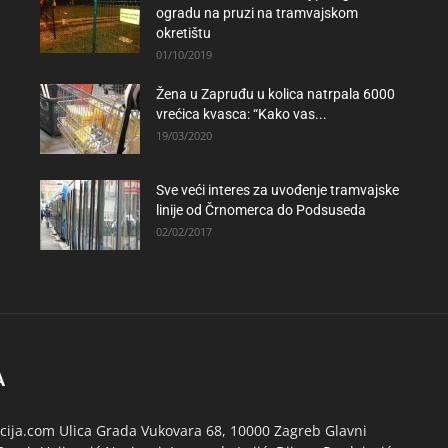
ogradu na pruzi na tramvajskom
okretištu
01/10/2019
Žena u Zapruđu u kolica natrpala 6000
vrećica kvasca: “Kako vas...
19/03/2020
Sve veći interes za uvođenje tramvajske
linije od Črnomerca do Podsuseda
02/02/2017
A
ija.com Ulica Grada Vukovara 68, 10000 Zagreb Glavni