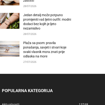
zaštititi
28/07/2026
Jedan detalj može potpuno
promijeniti vaš ljetni outfit: modni
dodaci bez kojih je ljeto
nezamislivo
28/07/2026
Plaža sa psom: pravila
ponašanja, savjeti i stvari koje
svaki vlasnik mora znati prije
odlaska na more
27/07/2026
POPULARNA KATEGORIJA
Aktualnosti
13748