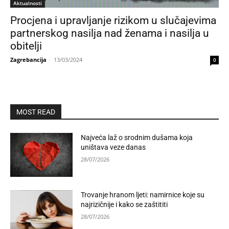
Aktualnosti
Procjena i upravljanje rizikom u slučajevima
partnerskog nasilja nad ženama i nasilja u
obitelji
Zagrebancija
-
13/03/2024
0
MOST READ
Najveća laž o srodnim dušama koja
uništava veze danas
28/07/2026
Trovanje hranom ljeti: namirnice koje su
najrizičnije i kako se zaštititi
28/07/2026