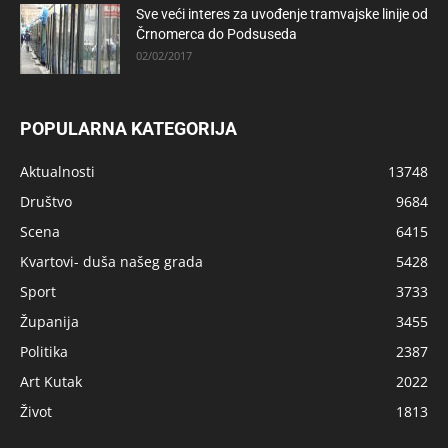
Sve veći interes za uvođenje tramvajske linije od
Črnomerca do Podsuseda
02/02/2017
POPULARNA KATEGORIJA
Aktualnosti
13748
Društvo
9684
Scena
6415
Kvartovi- duša našeg grada
5428
Sport
3733
Županija
3455
Politika
2387
Art Kutak
2022
Život
1813