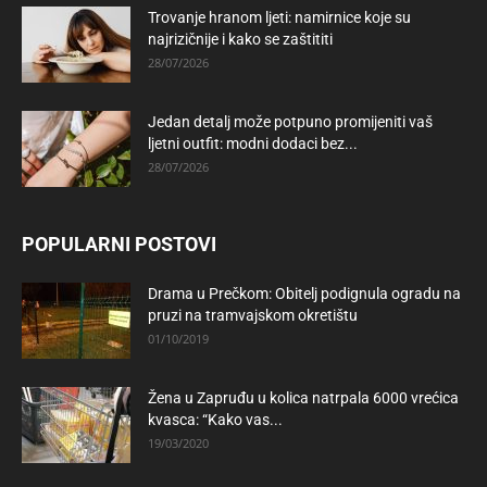
Trovanje hranom ljeti: namirnice koje su
najrizičnije i kako se zaštititi
28/07/2026
Jedan detalj može potpuno promijeniti vaš
ljetni outfit: modni dodaci bez...
28/07/2026
POPULARNI POSTOVI
Drama u Prečkom: Obitelj podignula ogradu na
pruzi na tramvajskom okretištu
01/10/2019
Žena u Zapruđu u kolica natrpala 6000 vrećica
kvasca: “Kako vas...
19/03/2020