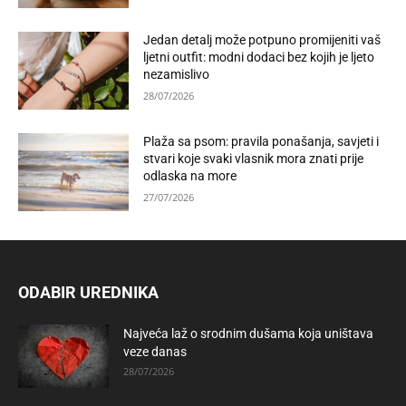
Jedan detalj može potpuno promijeniti vaš
ljetni outfit: modni dodaci bez kojih je ljeto
nezamislivo
28/07/2026
Plaža sa psom: pravila ponašanja, savjeti i
stvari koje svaki vlasnik mora znati prije
odlaska na more
27/07/2026
ODABIR UREDNIKA
Najveća laž o srodnim dušama koja uništava
veze danas
28/07/2026