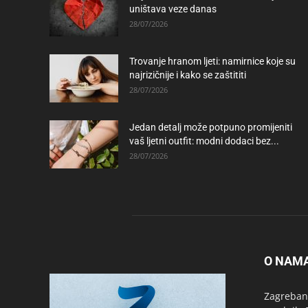
uništava veze danas
28/07/2026
Trovanje hranom ljeti: namirnice koje su
najrizičnije i kako se zaštititi
28/07/2026
Jedan detalj može potpuno promijeniti
vaš ljetni outfit: modni dodaci bez...
28/07/2026
O NAM
Zagrebanc