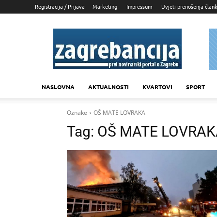
Registracija / Prijava
Marketing
Impressum
Uvjeti prenošenja član
Zagrebancija
NASLOVNA
AKTUALNOSTI
KVARTOVI
SPORT
Oznake
OŠ MATE LOVRAKA
Tag:
OŠ MATE LOVRAK