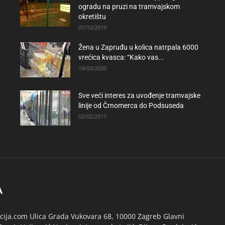
ogradu na pruzi na tramvajskom
okretištu
01/10/2019
Žena u Zapruđu u kolica natrpala 6000
vrećica kvasca: “Kako vas...
19/03/2020
Sve veći interes za uvođenje tramvajske
linije od Črnomerca do Podsuseda
02/02/2017
A
ija.com Ulica Grada Vukovara 68, 10000 Zagreb Glavni