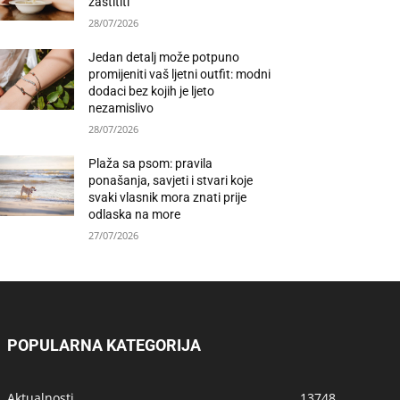
zaštititi
28/07/2026
Jedan detalj može potpuno
promijeniti vaš ljetni outfit: modni
dodaci bez kojih je ljeto
nezamislivo
28/07/2026
Plaža sa psom: pravila
ponašanja, savjeti i stvari koje
svaki vlasnik mora znati prije
odlaska na more
27/07/2026
POPULARNA KATEGORIJA
Aktualnosti
13748