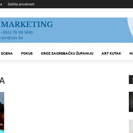
ka
Zaštita privatnosti
SCENA
FOKUS
KROZ ZAGREBAČKU ŽUPANIJU
ART KUTAK
M
A