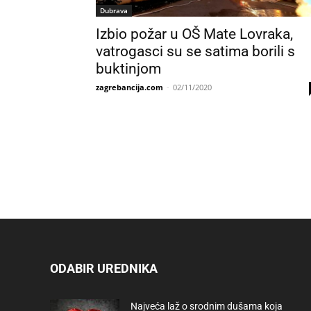
Dubrava
Izbio požar u OŠ Mate Lovraka,
vatrogasci su se satima borili s
buktinjom
zagrebancija.com
-
02/11/2020
ODABIR UREDNIKA
Najveća laž o srodnim dušama koja