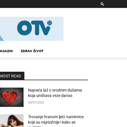
AGAZIN
ZDRAV ŽIVOT
MOST READ
Najveća laž o srodnim dušama
koja uništava veze danas
28/07/2026
Trovanje hranom ljeti: namirnice
koje su najrizičnije i kako se