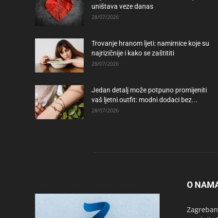
uništava veze danas
28/07/2026
Trovanje hranom ljeti: namirnice koje su
najrizičnije i kako se zaštititi
28/07/2026
Jedan detalj može potpuno promijeniti
vaš ljetni outfit: modni dodaci bez...
28/07/2026
O NAM
Zagrebanc