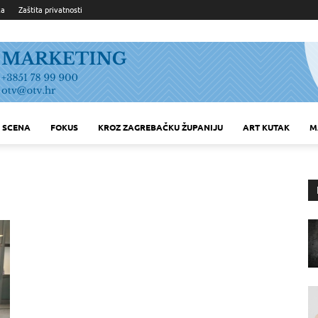
ka
Zaštita privatnosti
SCENA
FOKUS
KROZ ZAGREBAČKU ŽUPANIJU
ART KUTAK
M