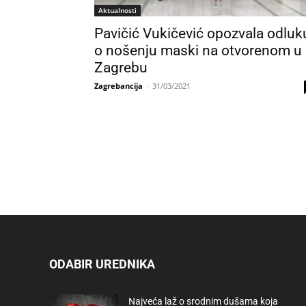
Aktualnosti
Pavičić Vukičević opozvala odluk
o nošenju maski na otvorenom u
Zagrebu
Zagrebancija
-
31/03/2021
ODABIR UREDNIKA
Najveća laž o srodnim dušama koja