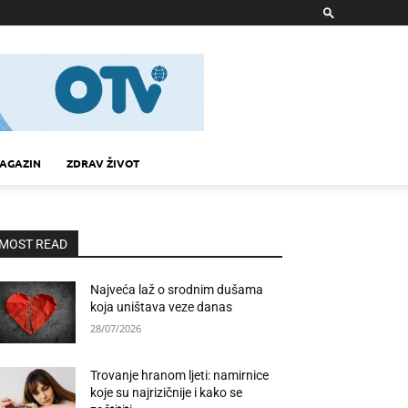
AGAZIN
ZDRAV ŽIVOT
MOST READ
Najveća laž o srodnim dušama
koja uništava veze danas
28/07/2026
Trovanje hranom ljeti: namirnice
koje su najrizičnije i kako se