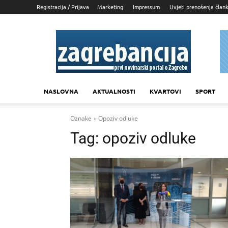
Registracija / Prijava
Marketing
Impressum
Uvjeti prenošenja član
Zagrebancija
NASLOVNA
AKTUALNOSTI
KVARTOVI
SPORT
Oznake
Opoziv odluke
Tag:
opoziv odluke