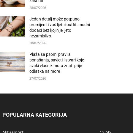
zaštititi
28/07/2026
Jedan detalj može potpuno
promijeniti vaš ljetni outfit: modni
dodaci bez kojih je ljeto
nezamislivo
28/07/2026
Plaža sa psom: pravila
ponašanja, savjeti i stvari koje
svaki vlasnik mora znati prije
odlaska na more
27/07/2026
POPULARNA KATEGORIJA
Aktualnosti
13748