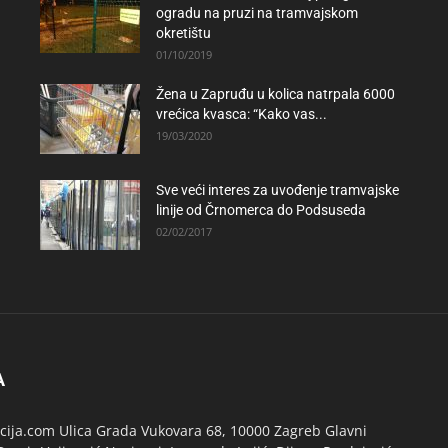
ogradu na pruzi na tramvajskom
okretištu
01/10/2019
Žena u Zapruđu u kolica natrpala 6000
vrećica kvasca: “Kako vas...
19/03/2020
Sve veći interes za uvođenje tramvajske
linije od Črnomerca do Podsuseda
02/02/2017
A
ija.com Ulica Grada Vukovara 68, 10000 Zagreb Glavni