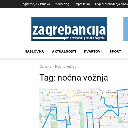
Registracija / Prijava
Marketing
Impressum
Uvjeti prenošenja član
Zagrebancija
NASLOVNA
AKTUALNOSTI
KVARTOVI
SPORT
Oznake
Noćna vožnja
Tag:
noćna vožnja