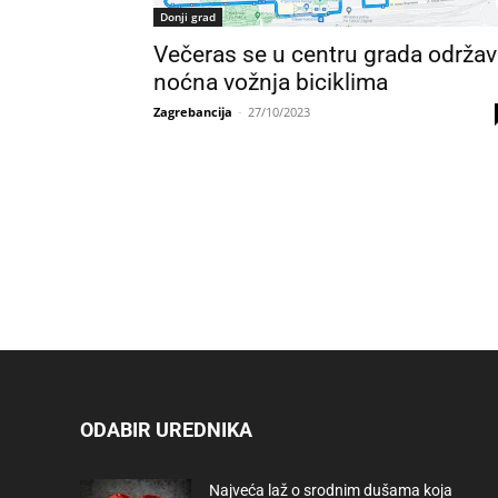
Donji grad
Večeras se u centru grada održa
noćna vožnja biciklima
Zagrebancija
-
27/10/2023
ODABIR UREDNIKA
Najveća laž o srodnim dušama koja