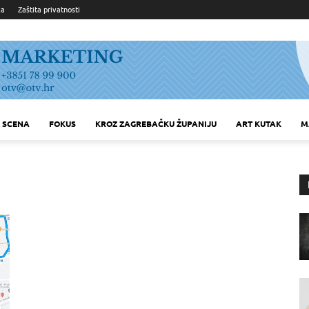
ka
Zaštita privatnosti
SCENA
FOKUS
KROZ ZAGREBAČKU ŽUPANIJU
ART KUTAK
M