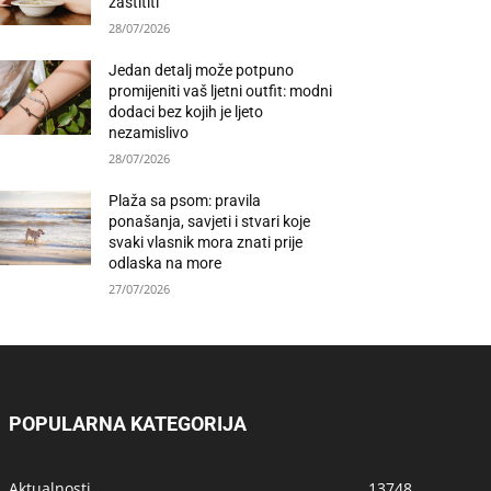
zaštititi
28/07/2026
Jedan detalj može potpuno
promijeniti vaš ljetni outfit: modni
dodaci bez kojih je ljeto
nezamislivo
28/07/2026
Plaža sa psom: pravila
ponašanja, savjeti i stvari koje
svaki vlasnik mora znati prije
odlaska na more
27/07/2026
POPULARNA KATEGORIJA
Aktualnosti
13748