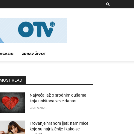
AGAZIN
ZDRAV ŽIVOT
MOST READ
Najveća laž o srodnim dušama
koja uništava veze danas
28/07/2026
Trovanje hranom ljeti: namirnice
koje su najrizičnije i kako se