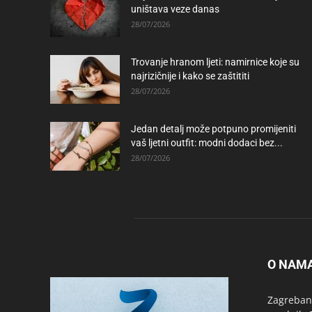
uništava veze danas
28/07/2026
Trovanje hranom ljeti: namirnice koje su
najrizičnije i kako se zaštititi
28/07/2026
Jedan detalj može potpuno promijeniti
vaš ljetni outfit: modni dodaci bez...
28/07/2026
O NAM
Zagrebanc