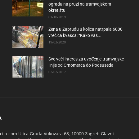
ogradu na pruzi na tramvajskom
okretištu
01/10/2019
Žena u Zapruđu u kolica natrpala 6000
vrećica kvasca: “Kako vas...
19/03/2020
Sve veći interes za uvođenje tramvajske
linije od Črnomerca do Podsuseda
02/02/2017
A
ija.com Ulica Grada Vukovara 68, 10000 Zagreb Glavni