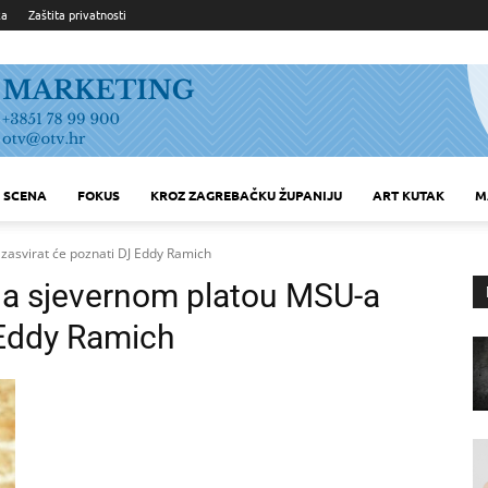
ka
Zaštita privatnosti
SCENA
FOKUS
KROZ ZAGREBAČKU ŽUPANIJU
ART KUTAK
M
asvirat će poznati DJ Eddy Ramich
na sjevernom platou MSU-a
 Eddy Ramich