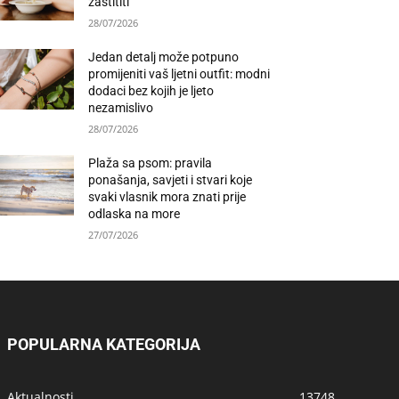
zaštititi
28/07/2026
Jedan detalj može potpuno
promijeniti vaš ljetni outfit: modni
dodaci bez kojih je ljeto
nezamislivo
28/07/2026
Plaža sa psom: pravila
ponašanja, savjeti i stvari koje
svaki vlasnik mora znati prije
odlaska na more
27/07/2026
POPULARNA KATEGORIJA
Aktualnosti
13748