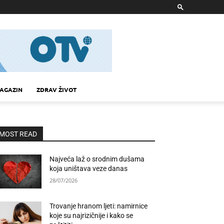
AGAZIN
ZDRAV ŽIVOT
MOST READ
Najveća laž o srodnim dušama
koja uništava veze danas
28/07/2026
Trovanje hranom ljeti: namirnice
koje su najrizičnije i kako se