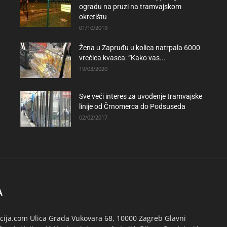
ogradu na pruzi na tramvajskom
okretištu
01/10/2019
Žena u Zapruđu u kolica natrpala 6000
vrećica kvasca: “Kako vas...
19/03/2020
Sve veći interes za uvođenje tramvajske
linije od Črnomerca do Podsuseda
02/02/2017
A
ija.com Ulica Grada Vukovara 68, 10000 Zagreb Glavni