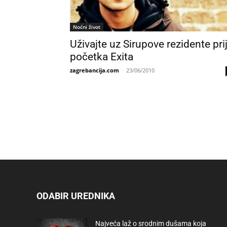
Noćni život
Uživajte uz Sirupove rezidente pri
početka Exita
zagrebancija.com
-
23/06/2010
ODABIR UREDNIKA
Najveća laž o srodnim dušama koja