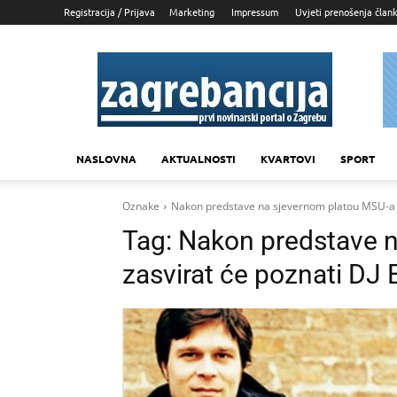
Registracija / Prijava
Marketing
Impressum
Uvjeti prenošenja član
Zagrebancija
NASLOVNA
AKTUALNOSTI
KVARTOVI
SPORT
Oznake
Nakon predstave na sjevernom platou MSU-a z
Tag:
Nakon predstave 
zasvirat će poznati DJ