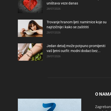
uništava veze danas
28/07/2026
Trovanje hranom ljeti: namirnice koje su
najrizičnije i kako se zaštititi
28/07/2026
Jedan detalj može potpuno promijeniti
vaš ljetni outfit: modni dodaci bez...
28/07/2026
O NAM
Zagrebanc