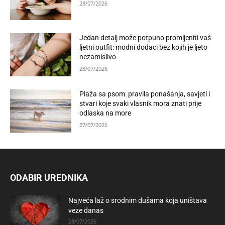
28/07/2026
Jedan detalj može potpuno promijeniti vaš
ljetni outfit: modni dodaci bez kojih je ljeto
nezamislivo
28/07/2026
Plaža sa psom: pravila ponašanja, savjeti i
stvari koje svaki vlasnik mora znati prije
odlaska na more
27/07/2026
ODABIR UREDNIKA
Najveća laž o srodnim dušama koja uništava
veze danas
28/07/2026