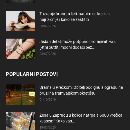
Trovanje hranom ljeti: namirnice koje su
najrizičnije i kako se zaštititi
28/07/2026
Jedan detalj može potpuno promijeniti vaš
ljetni outfit: modni dodaci bez...
28/07/2026
POPULARNI POSTOVI
Drama u Prečkom: Obitelj podignula ogradu na
pruzi na tramvajskom okretištu
01/10/2019
Žena u Zapruđu u kolica natrpala 6000 vrećica
kvasca: “Kako vas...
19/03/2020