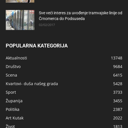
Sve veći interes za uvođenje tramvajske linije od
Črnomerca do Podsuseda
02/02/2017
POPULARNA KATEGORIJA
Aktualnosti
13748
Društvo
9684
Scena
6415
Kvartovi- duša našeg grada
5428
Sport
3733
Županija
3455
Politika
2387
Art Kutak
2022
Život
1813