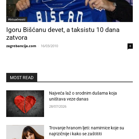
Aktualnosti
Igoru Bišćanu devet, a taksistu 10 dana
zatvora
zagrebancija.com
-
16/03/2010
0
MOST READ
Najveća laž o srodnim dušama koja
uništava veze danas
28/07/2026
Trovanje hranom ljeti: namirnice koje su
najrizičnije i kako se zaštititi