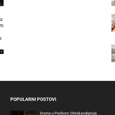
 u
om
h
0
POPULARNI POSTOVI
Drama u Prečkom: Obitelj podignula