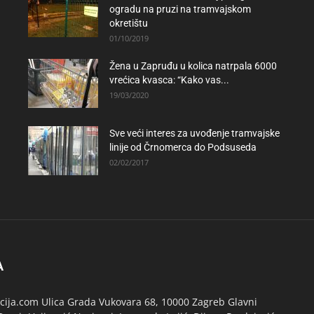
ogradu na pruzi na tramvajskom
okretištu
01/10/2019
Žena u Zapruđu u kolica natrpala 6000
vrećica kvasca: “Kako vas...
19/03/2020
Sve veći interes za uvođenje tramvajske
linije od Črnomerca do Podsuseda
02/02/2017
A
ija.com Ulica Grada Vukovara 68, 10000 Zagreb Glavni