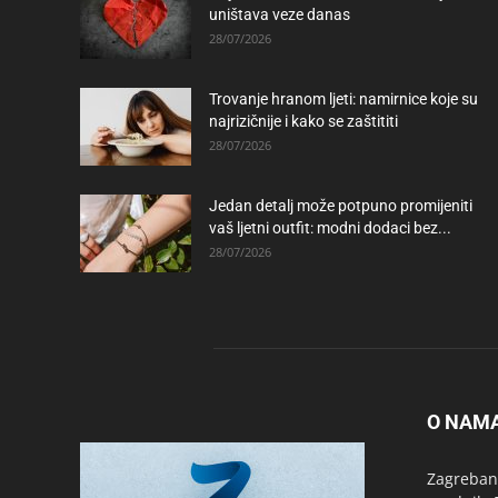
uništava veze danas
28/07/2026
Trovanje hranom ljeti: namirnice koje su
najrizičnije i kako se zaštititi
28/07/2026
Jedan detalj može potpuno promijeniti
vaš ljetni outfit: modni dodaci bez...
28/07/2026
O NAM
Zagrebanc