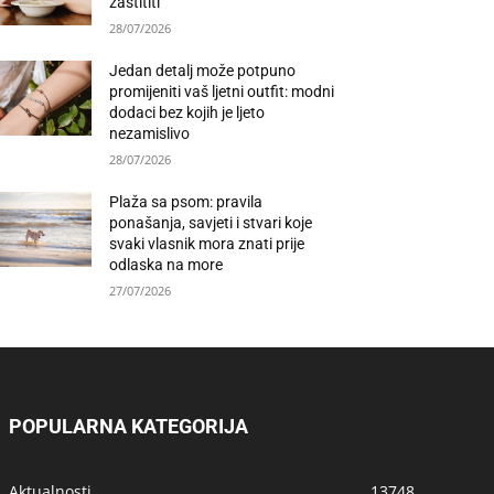
zaštititi
28/07/2026
Jedan detalj može potpuno
promijeniti vaš ljetni outfit: modni
dodaci bez kojih je ljeto
nezamislivo
28/07/2026
Plaža sa psom: pravila
ponašanja, savjeti i stvari koje
svaki vlasnik mora znati prije
odlaska na more
27/07/2026
POPULARNA KATEGORIJA
Aktualnosti
13748