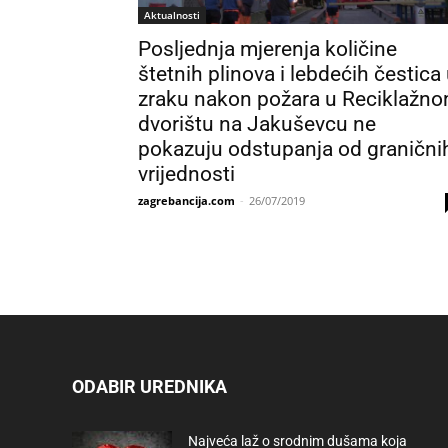
Aktualnosti
Posljednja mjerenja količine
štetnih plinova i lebdećih čestica
zraku nakon požara u Reciklažn
dvorištu na Jakuševcu ne
pokazuju odstupanja od granični
vrijednosti
zagrebancija.com
-
26/07/2019
ODABIR UREDNIKA
Najveća laž o srodnim dušama koja