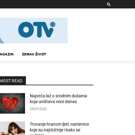
AGAZIN
ZDRAV ŽIVOT
MOST READ
Najveća laž o srodnim dušama
koja uništava veze danas
28/07/2026
Trovanje hranom ljeti: namirnice
koje su najrizičnije i kako se