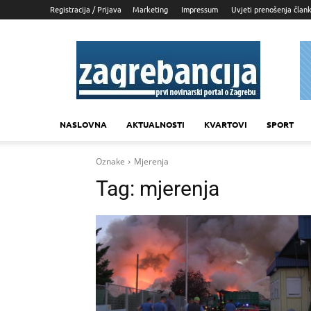
Registracija / Prijava
Marketing
Impressum
Uvjeti prenošenja član
Zagrebancija
NASLOVNA
AKTUALNOSTI
KVARTOVI
SPORT
Oznake
Mjerenja
Tag:
mjerenja