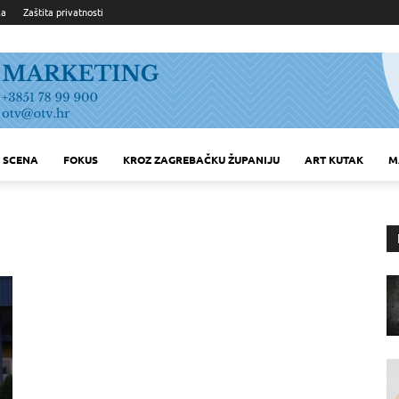
ka
Zaštita privatnosti
SCENA
FOKUS
KROZ ZAGREBAČKU ŽUPANIJU
ART KUTAK
M