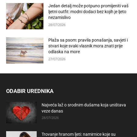
Jedan detalj može potpuno promijeniti vaš
ljetni outfit: modni dodaci bez kojih je ljeto
nezamislivo
28/07/2026
Plaža sa psom: pravila ponašanja, savjeti i
stvari koje svaki vlasnik mora znati prije
odlaska na more
27/07/2026
ODABIR UREDNIKA
Najveća laž o srodnim dušama koja uništava
veze danas
28/07/2026
Trovanje hranom ljeti: namirnice koje su