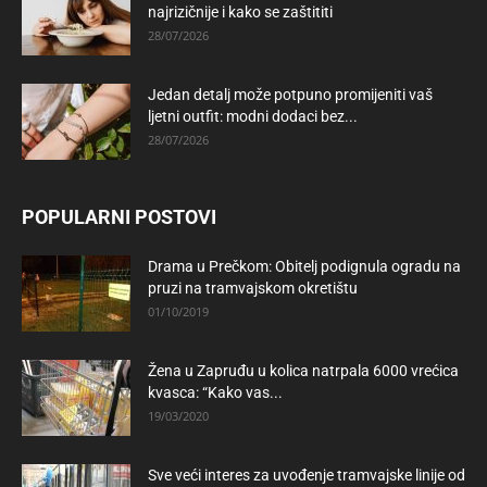
najrizičnije i kako se zaštititi
28/07/2026
Jedan detalj može potpuno promijeniti vaš
ljetni outfit: modni dodaci bez...
28/07/2026
POPULARNI POSTOVI
Drama u Prečkom: Obitelj podignula ogradu na
pruzi na tramvajskom okretištu
01/10/2019
Žena u Zapruđu u kolica natrpala 6000 vrećica
kvasca: “Kako vas...
19/03/2020
Sve veći interes za uvođenje tramvajske linije od