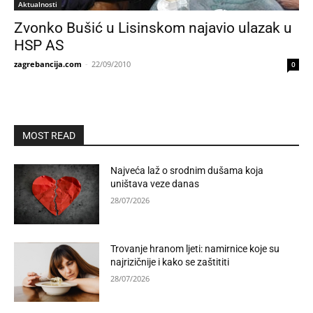
Aktualnosti
Zvonko Bušić u Lisinskom najavio ulazak u
HSP AS
zagrebancija.com
-
22/09/2010
0
MOST READ
Najveća laž o srodnim dušama koja
uništava veze danas
28/07/2026
Trovanje hranom ljeti: namirnice koje su
najrizičnije i kako se zaštititi
28/07/2026