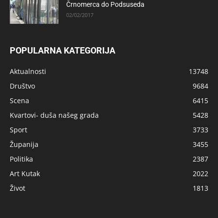
Črnomerca do Podsuseda
02/02/2017
POPULARNA KATEGORIJA
Aktualnosti
13748
Društvo
9684
Scena
6415
Kvartovi- duša našeg grada
5428
Sport
3733
Županija
3455
Politika
2387
Art Kutak
2022
Život
1813