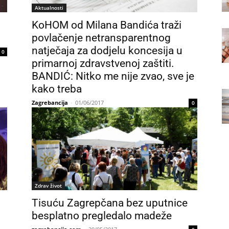
Aktualnosti
KoHOM od Milana Bandića traži
povlačenje netransparentnog
natječaja za dodjelu koncesija u
0
primarnoj zdravstvenoj zaštiti.
BANDIĆ: Nitko me nije zvao, sve je
kako treba
Zagrebancija
-
01/06/2017
0
Zdrav život
Tisuću Zagrepčana bez uputnice
besplatno pregledalo madeže