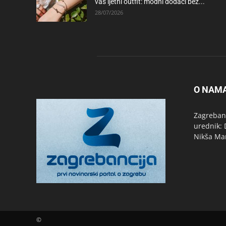
vaš ljetni outfit: modni dodaci bez...
28/07/2026
O NAM
Zagrebanc
urednik: 
Nikša Ma
©