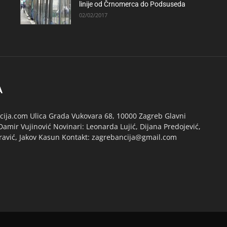
linije od Črnomerca do Podsuseda
02/02/2017
A
ija.com Ulica Grada Vukovara 68, 10000 Zagreb Glavni
Damir Vujinović Novinari: Leonarda Lujić, Dijana Predojević,
ravić, Jakov Kasun Kontakt: zagrebancija@gmail.com