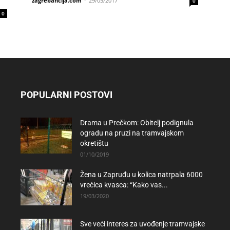
zagrebancija.com
-
29/05/2017
0
0
POPULARNI POSTOVI
Drama u Prečkom: Obitelj podignula
ogradu na pruzi na tramvajskom
okretištu
01/10/2019
Žena u Zapruđu u kolica natrpala 6000
vrećica kvasca: “Kako vas...
19/03/2020
Sve veći interes za uvođenje tramvajske