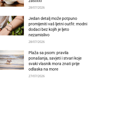
zaštititi
28/07/2026
Jedan detalj može potpuno
promijeniti vaš ljetni outfit: modni
dodaci bez kojih je ljeto
nezamislivo
28/07/2026
Plaža sa psom: pravila
ponašanja, savjeti i stvari koje
svaki vlasnik mora znati prije
odlaska na more
27/07/2026