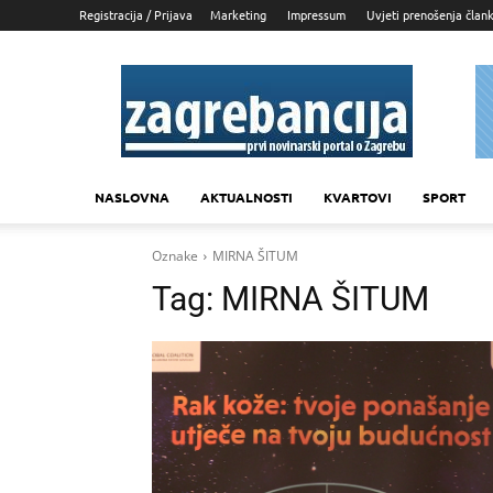
Registracija / Prijava
Marketing
Impressum
Uvjeti prenošenja član
Zagrebancija
NASLOVNA
AKTUALNOSTI
KVARTOVI
SPORT
Oznake
MIRNA ŠITUM
Tag:
MIRNA ŠITUM