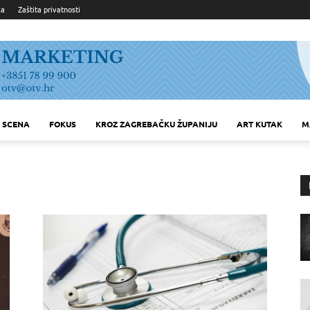
ka
Zaštita privatnosti
SCENA
FOKUS
KROZ ZAGREBAČKU ŽUPANIJU
ART KUTAK
M