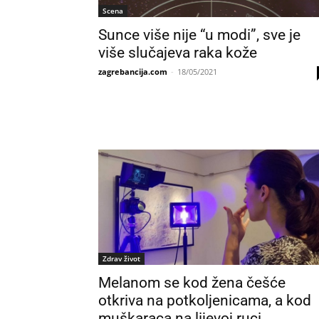
Scena
Sunce više nije “u modi”, sve je
više slučajeva raka kože
zagrebancija.com
-
18/05/2021
Zdrav život
Melanom se kod žena češće
otkriva na potkoljenicama, a kod
muškaraca na lijevoj ruci