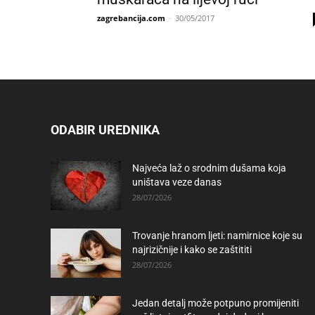
zagrebancija.com
-
30/05/2017
ODABIR UREDNIKA
Najveća laž o srodnim dušama koja
uništava veze danas
28/07/2026
Trovanje hranom ljeti: namirnice koje su
najrizičnije i kako se zaštititi
28/07/2026
Jedan detalj može potpuno promijeniti