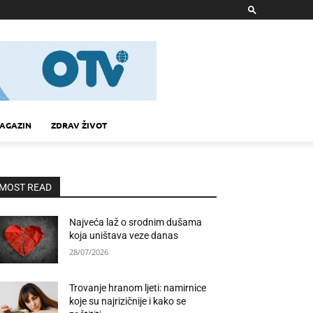
AGAZIN
ZDRAV ŽIVOT
MOST READ
Najveća laž o srodnim dušama
koja uništava veze danas
28/07/2026
Trovanje hranom ljeti: namirnice
koje su najrizičnije i kako se