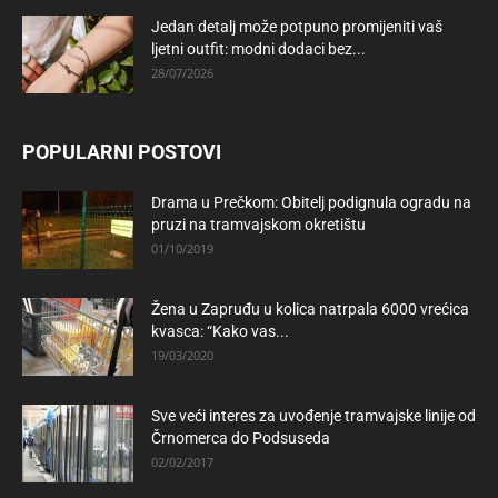
Jedan detalj može potpuno promijeniti vaš
ljetni outfit: modni dodaci bez...
28/07/2026
POPULARNI POSTOVI
Drama u Prečkom: Obitelj podignula ogradu na
pruzi na tramvajskom okretištu
01/10/2019
Žena u Zapruđu u kolica natrpala 6000 vrećica
kvasca: “Kako vas...
19/03/2020
Sve veći interes za uvođenje tramvajske linije od
Črnomerca do Podsuseda
02/02/2017