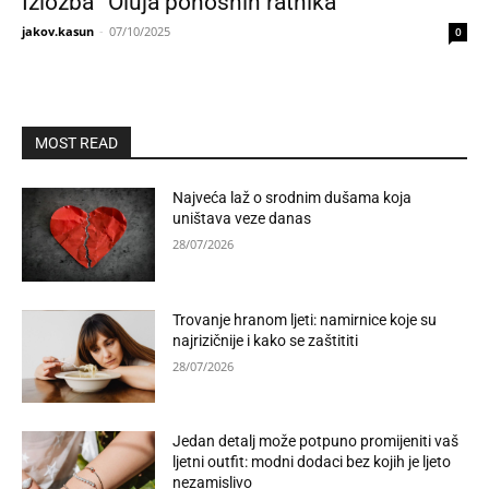
Izložba ”Oluja ponosnih ratnika”
jakov.kasun
-
07/10/2025
0
MOST READ
Najveća laž o srodnim dušama koja
uništava veze danas
28/07/2026
Trovanje hranom ljeti: namirnice koje su
najrizičnije i kako se zaštititi
28/07/2026
Jedan detalj može potpuno promijeniti vaš
ljetni outfit: modni dodaci bez kojih je ljeto
nezamislivo