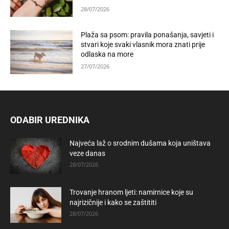
28/07/2026
Plaža sa psom: pravila ponašanja, savjeti i
stvari koje svaki vlasnik mora znati prije
odlaska na more
27/07/2026
ODABIR UREDNIKA
Najveća laž o srodnim dušama koja uništava
veze danas
28/07/2026
Trovanje hranom ljeti: namirnice koje su
najrizičnije i kako se zaštititi
28/07/2026