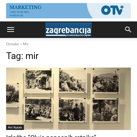
Oznake
Mir
Tag:
mir
Art Kutak