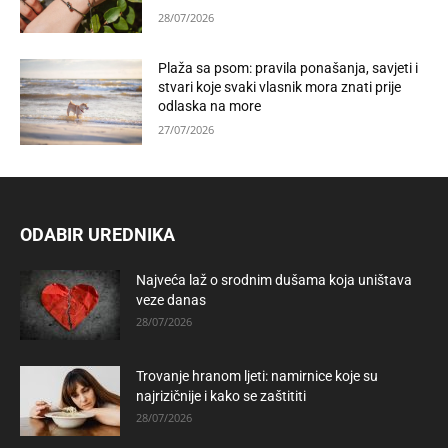
28/07/2026
Plaža sa psom: pravila ponašanja, savjeti i
stvari koje svaki vlasnik mora znati prije
odlaska na more
27/07/2026
ODABIR UREDNIKA
Najveća laž o srodnim dušama koja uništava
veze danas
28/07/2026
Trovanje hranom ljeti: namirnice koje su
najrizičnije i kako se zaštititi
28/07/2026