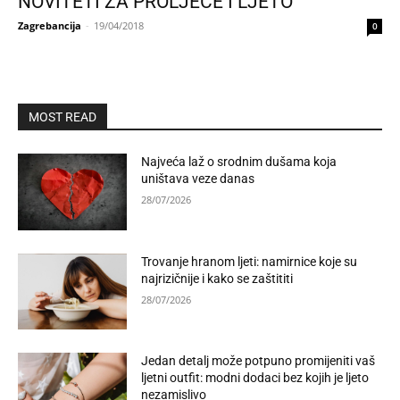
NOVITETI ZA PROLJEĆE I LJETO
Zagrebancija
-
19/04/2018
0
MOST READ
Najveća laž o srodnim dušama koja
uništava veze danas
28/07/2026
Trovanje hranom ljeti: namirnice koje su
najrizičnije i kako se zaštititi
28/07/2026
Jedan detalj može potpuno promijeniti vaš
ljetni outfit: modni dodaci bez kojih je ljeto
nezamislivo