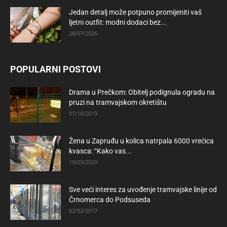
Jedan detalj može potpuno promijeniti vaš
ljetni outfit: modni dodaci bez...
28/07/2026
POPULARNI POSTOVI
Drama u Prečkom: Obitelj podignula ogradu na
pruzi na tramvajskom okretištu
01/10/2019
Žena u Zapruđu u kolica natrpala 6000 vrećica
kvasca: “Kako vas...
19/03/2020
Sve veći interes za uvođenje tramvajske linije od
Črnomerca do Podsuseda
02/02/2017