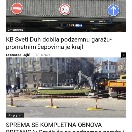
Črnomerec
KB Sveti Duh dobila podzemnu garažu-
prometnim čepovima je kraj!
Leonarda Lujić
-
11/01/2021
0
Donji grad
SPREMA SE KOMPLETNA OBNOVA