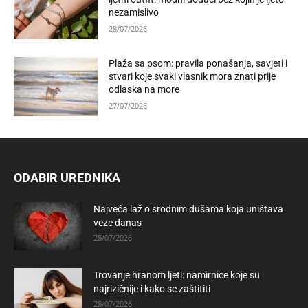
nezamislivo
28/07/2026
Plaža sa psom: pravila ponašanja, savjeti i
stvari koje svaki vlasnik mora znati prije
odlaska na more
27/07/2026
ODABIR UREDNIKA
Najveća laž o srodnim dušama koja uništava
veze danas
28/07/2026
Trovanje hranom ljeti: namirnice koje su
najrizičnije i kako se zaštititi
28/07/2026