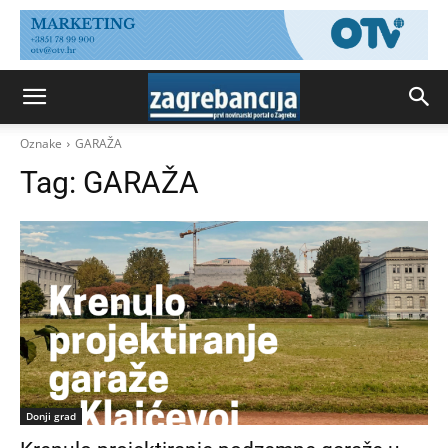
Oznake
GARAŽA
Tag:
GARAŽA
Donji grad