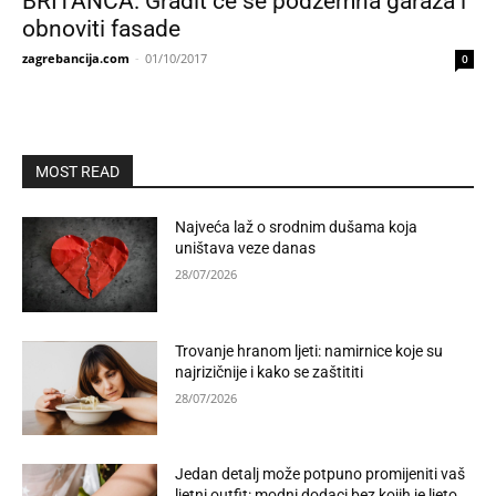
BRITANCA: Gradit će se podzemna garaža i
obnoviti fasade
zagrebancija.com
-
01/10/2017
0
MOST READ
Najveća laž o srodnim dušama koja
uništava veze danas
28/07/2026
Trovanje hranom ljeti: namirnice koje su
najrizičnije i kako se zaštititi
28/07/2026
Jedan detalj može potpuno promijeniti vaš
ljetni outfit: modni dodaci bez kojih je ljeto