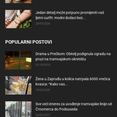
Jedan detalj može potpuno promijeniti vaš
ljetni outfit: modni dodaci bez...
28/07/2026
POPULARNI POSTOVI
Drama u Prečkom: Obitelj podignula ogradu na
pruzi na tramvajskom okretištu
01/10/2019
Žena u Zapruđu u kolica natrpala 6000 vrećica
kvasca: “Kako vas...
19/03/2020
Sve veći interes za uvođenje tramvajske linije od
Črnomerca do Podsuseda
02/02/2017