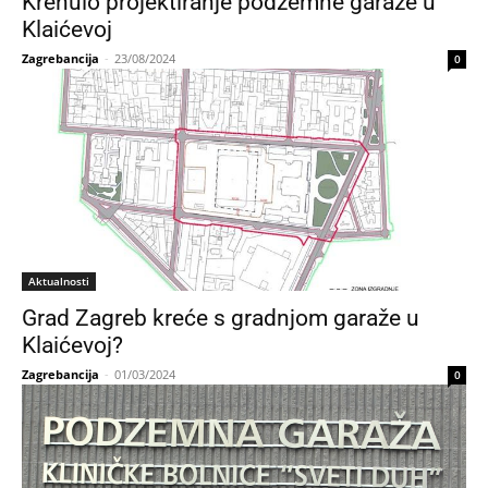
Krenulo projektiranje podzemne garaže u
Klaićevoj
Zagrebancija
-
23/08/2024
0
Aktualnosti
Grad Zagreb kreće s gradnjom garaže u
Klaićevoj?
Zagrebancija
-
01/03/2024
0