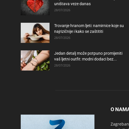
uništava veze danas
28/07/2026
Trovanje hranom ljeti: namirnice koje su
najrizičnije i kako se zaštititi
28/07/2026
Jedan detalj može potpuno promijeniti
vaš ljetni outfit: modni dodaci bez...
28/07/2026
O NAM
Zagrebanc