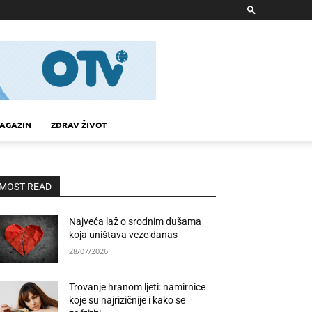
AGAZIN
ZDRAV ŽIVOT
MOST READ
Najveća laž o srodnim dušama
koja uništava veze danas
28/07/2026
Trovanje hranom ljeti: namirnice
koje su najrizičnije i kako se