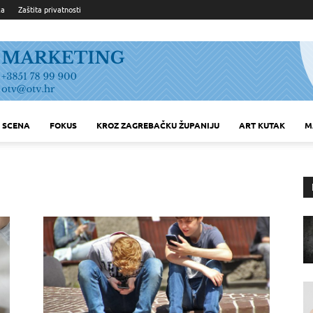
ka
Zaštita privatnosti
SCENA
FOKUS
KROZ ZAGREBAČKU ŽUPANIJU
ART KUTAK
M