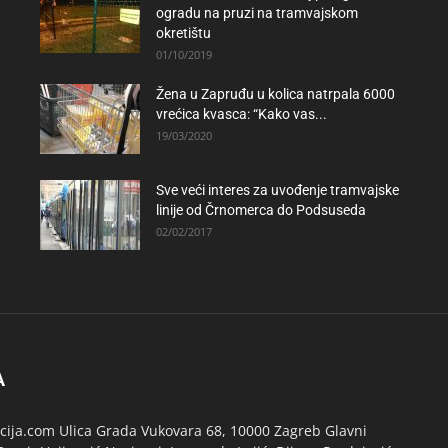
ogradu na pruzi na tramvajskom
okretištu
01/10/2019
Žena u Zapruđu u kolica natrpala 6000
vrećica kvasca: “Kako vas...
19/03/2020
Sve veći interes za uvođenje tramvajske
linije od Črnomerca do Podsuseda
02/02/2017
A
ija.com Ulica Grada Vukovara 68, 10000 Zagreb Glavni