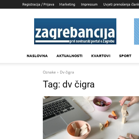
Registracija / Prijava
Marketing
Impressum
Uvjeti prenošenja član
Zagrebancija
NASLOVNA
AKTUALNOSTI
KVARTOVI
SPORT
Oznake
Dv čigra
Tag:
dv čigra