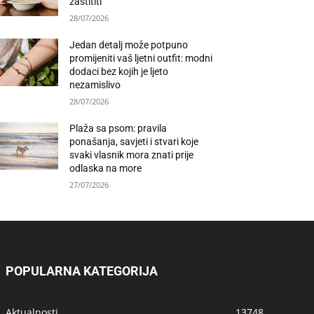
zaštititi
28/07/2026
Jedan detalj može potpuno
promijeniti vaš ljetni outfit: modni
dodaci bez kojih je ljeto
nezamislivo
28/07/2026
Plaža sa psom: pravila
ponašanja, savjeti i stvari koje
svaki vlasnik mora znati prije
odlaska na more
27/07/2026
POPULARNA KATEGORIJA
Aktualnosti
13748