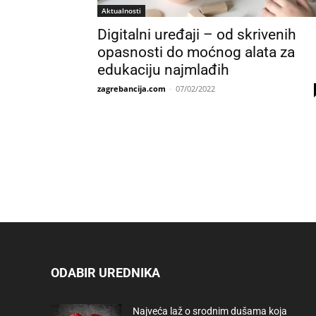
Aktualnosti
Digitalni uređaji – od skrivenih
opasnosti do moćnog alata za
edukaciju najmlađih
zagrebancija.com
-
07/02/2022
ODABIR UREDNIKA
Najveća laž o srodnim dušama koja