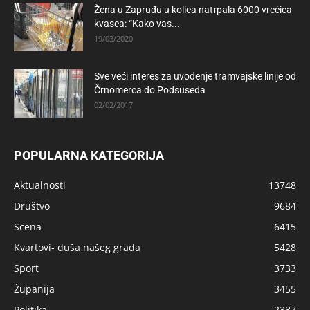
Žena u Zapruđu u kolica natrpala 6000 vrećica
kvasca: “Kako vas...
19/03/2020
Sve veći interes za uvođenje tramvajske linije od
Črnomerca do Podsuseda
02/02/2017
POPULARNA KATEGORIJA
Aktualnosti
13748
Društvo
9684
Scena
6415
Kvartovi- duša našeg grada
5428
Sport
3733
Županija
3455
Politika
2387