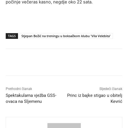
počinje večeras kasno, negdje oko 22 sata.
TAGS
Stjepan Božić na treningu u boksačkom klubu 'Vila Velebita'
Prethodni članak
Sljedeći članak
Spektakularna vježba GSS-
Princ iz bajke stigao u obitelj
ovaca na Sljemenu
Kevrić