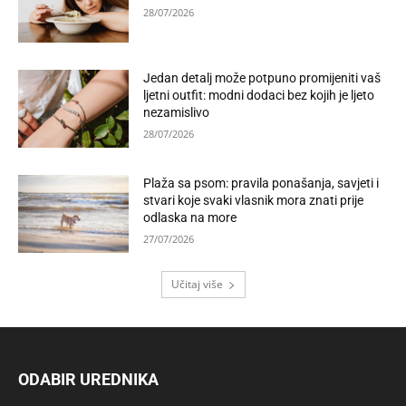
28/07/2026
Jedan detalj može potpuno promijeniti vaš
ljetni outfit: modni dodaci bez kojih je ljeto
nezamislivo
28/07/2026
Plaža sa psom: pravila ponašanja, savjeti i
stvari koje svaki vlasnik mora znati prije
odlaska na more
27/07/2026
Učitaj više
ODABIR UREDNIKA