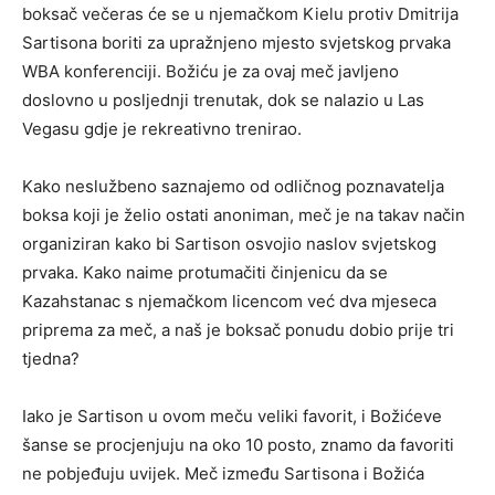
boksač večeras će se u njemačkom Kielu protiv Dmitrija
Sartisona boriti za upražnjeno mjesto svjetskog prvaka
WBA konferenciji. Božiću je za ovaj meč javljeno
doslovno u posljednji trenutak, dok se nalazio u Las
Vegasu gdje je rekreativno trenirao.
Kako neslužbeno saznajemo od odličnog poznavatelja
boksa koji je želio ostati anoniman, meč je na takav način
organiziran kako bi Sartison osvojio naslov svjetskog
prvaka. Kako naime protumačiti činjenicu da se
Kazahstanac s njemačkom licencom već dva mjeseca
priprema za meč, a naš je boksač ponudu dobio prije tri
tjedna?
Iako je Sartison u ovom meču veliki favorit, i Božićeve
šanse se procjenjuju na oko 10 posto, znamo da favoriti
ne pobjeđuju uvijek. Meč između Sartisona i Božića