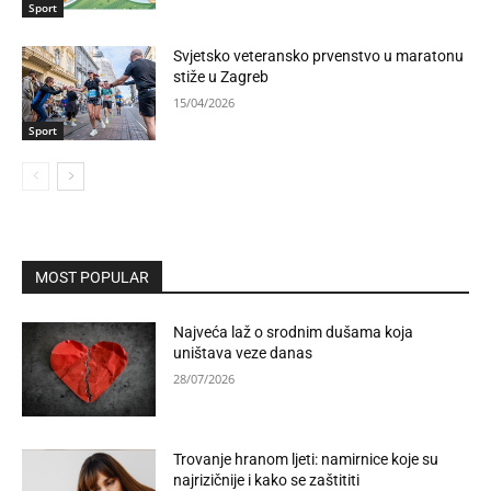
Sport
Svjetsko veteransko prvenstvo u maratonu
stiže u Zagreb
15/04/2026
Sport
MOST POPULAR
Najveća laž o srodnim dušama koja
uništava veze danas
28/07/2026
Trovanje hranom ljeti: namirnice koje su
najrizičnije i kako se zaštititi