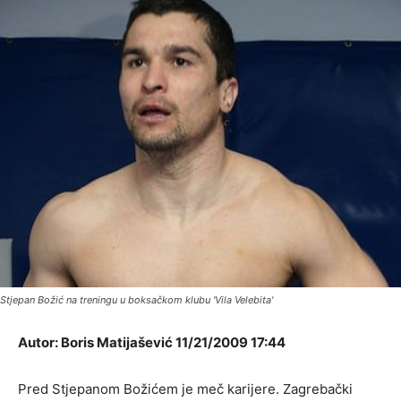
Stjepan Božić na treningu u boksačkom klubu 'Vila Velebita'
Autor: Boris Matijašević 11/21/2009 17:44
Pred Stjepanom Božićem je meč karijere. Zagrebački