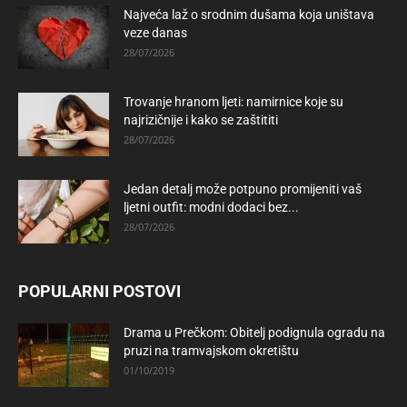
Najveća laž o srodnim dušama koja uništava
veze danas
28/07/2026
Trovanje hranom ljeti: namirnice koje su
najrizičnije i kako se zaštititi
28/07/2026
Jedan detalj može potpuno promijeniti vaš
ljetni outfit: modni dodaci bez...
28/07/2026
POPULARNI POSTOVI
Drama u Prečkom: Obitelj podignula ogradu na
pruzi na tramvajskom okretištu
01/10/2019