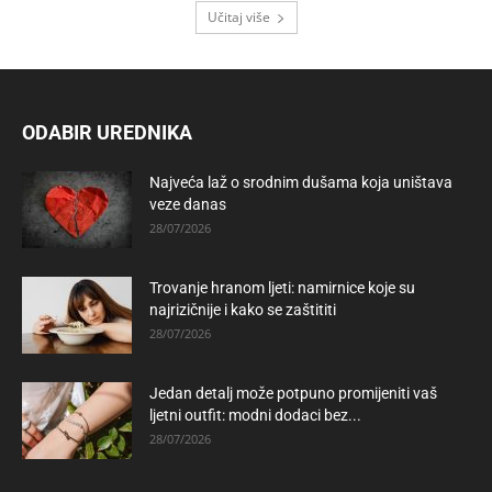
Učitaj više
ODABIR UREDNIKA
Najveća laž o srodnim dušama koja uništava
veze danas
28/07/2026
Trovanje hranom ljeti: namirnice koje su
najrizičnije i kako se zaštititi
28/07/2026
Jedan detalj može potpuno promijeniti vaš
ljetni outfit: modni dodaci bez...
28/07/2026