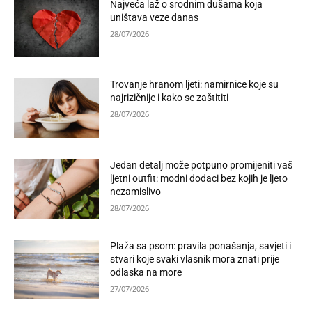
Najveća laž o srodnim dušama koja
uništava veze danas
28/07/2026
Trovanje hranom ljeti: namirnice koje su
najrizičnije i kako se zaštititi
28/07/2026
Jedan detalj može potpuno promijeniti vaš
ljetni outfit: modni dodaci bez kojih je ljeto
nezamislivo
28/07/2026
Plaža sa psom: pravila ponašanja, savjeti i
stvari koje svaki vlasnik mora znati prije
odlaska na more
27/07/2026