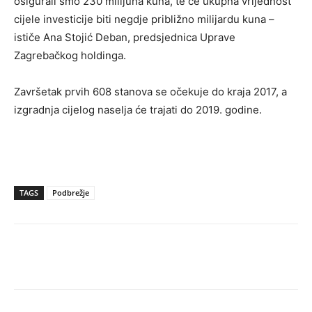
osigurali smo 230 milijuna kuna, te će ukupna vrijednost
cijele investicije biti negdje približno milijardu kuna –
ističe Ana Stojić Deban, predsjednica Uprave
Zagrebačkog holdinga.
Završetak prvih 608 stanova se očekuje do kraja 2017, a
izgradnja cijelog naselja će trajati do 2019. godine.
TAGS
Podbrežje