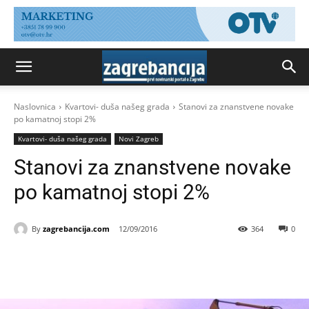
Naslovnica
Kvartovi- duša našeg grada
Stanovi za znanstvene novake
po kamatnoj stopi 2%
Kvartovi- duša našeg grada
Novi Zagreb
Stanovi za znanstvene novake
po kamatnoj stopi 2%
By
zagrebancija.com
12/09/2016
364
0