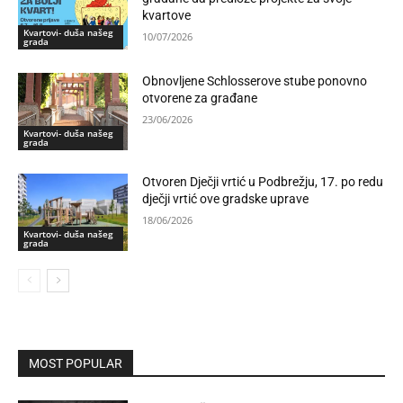
kvartove
Kvartovi- duša našeg
10/07/2026
grada
Obnovljene Schlosserove stube ponovno
otvorene za građane
23/06/2026
Kvartovi- duša našeg
grada
Otvoren Dječji vrtić u Podbrežju, 17. po redu
dječji vrtić ove gradske uprave
18/06/2026
Kvartovi- duša našeg
grada
MOST POPULAR