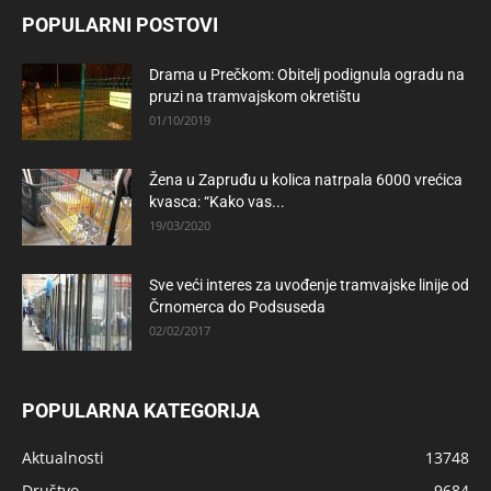
POPULARNI POSTOVI
Drama u Prečkom: Obitelj podignula ogradu na
pruzi na tramvajskom okretištu
01/10/2019
Žena u Zapruđu u kolica natrpala 6000 vrećica
kvasca: “Kako vas...
19/03/2020
Sve veći interes za uvođenje tramvajske linije od
Črnomerca do Podsuseda
02/02/2017
POPULARNA KATEGORIJA
Aktualnosti
13748
Društvo
9684