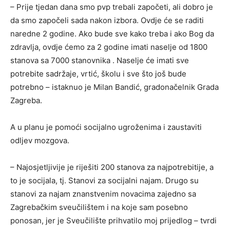
– Prije tjedan dana smo pvp trebali započeti, ali dobro je
da smo započeli sada nakon izbora. Ovdje će se raditi
naredne 2 godine. Ako bude sve kako treba i ako Bog da
zdravlja, ovdje ćemo za 2 godine imati naselje od 1800
stanova sa 7000 stanovnika . Naselje će imati sve
potrebite sadržaje, vrtić, školu i sve što još bude
potrebno – istaknuo je Milan Bandić, gradonačelnik Grada
Zagreba.
A u planu je pomoći socijalno ugroženima i zaustaviti
odljev mozgova.
– Najosjetljivije je riješiti 200 stanova za najpotrebitije, a
to je socijala, tj. Stanovi za socijalni najam. Drugo su
stanovi za najam znanstvenim novacima zajedno sa
Zagrebačkim sveučilištem i na koje sam posebno
ponosan, jer je Sveučilište prihvatilo moj prijedlog – tvrdi