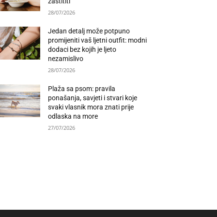
zaštititi
28/07/2026
Jedan detalj može potpuno
promijeniti vaš ljetni outfit: modni
dodaci bez kojih je ljeto
nezamislivo
28/07/2026
Plaža sa psom: pravila
ponašanja, savjeti i stvari koje
svaki vlasnik mora znati prije
odlaska na more
27/07/2026