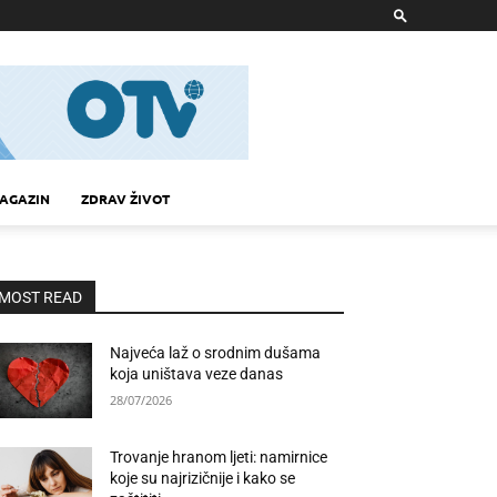
AGAZIN
ZDRAV ŽIVOT
MOST READ
Najveća laž o srodnim dušama
koja uništava veze danas
28/07/2026
Trovanje hranom ljeti: namirnice
koje su najrizičnije i kako se