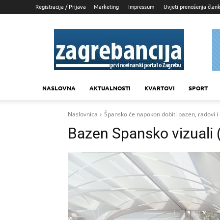
Registracija / Prijava
Marketing
Impressum
Uvjeti prenošenja član
Zagrebancija
NASLOVNA
AKTUALNOSTI
KVARTOVI
SPORT
Naslovnica
Špansko će napokon dobiti bazen, radovi i 
Bazen Spansko vizuali 