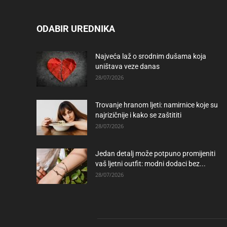
ODABIR UREDNIKA
Najveća laž o srodnim dušama koja
uništava veze danas
28/07/2026
Trovanje hranom ljeti: namirnice koje su
najrizičnije i kako se zaštititi
28/07/2026
Jedan detalj može potpuno promijeniti
vaš ljetni outfit: modni dodaci bez...
28/07/2026