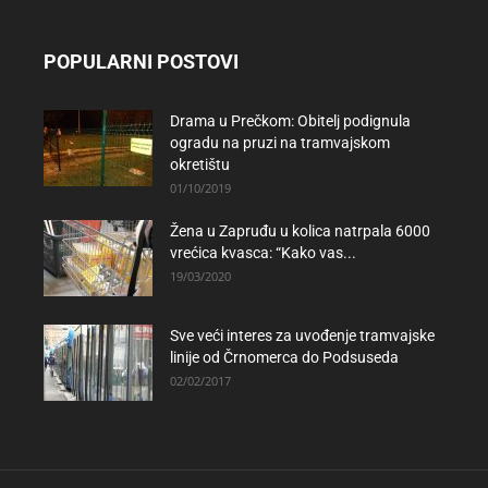
POPULARNI POSTOVI
Drama u Prečkom: Obitelj podignula
ogradu na pruzi na tramvajskom
okretištu
01/10/2019
Žena u Zapruđu u kolica natrpala 6000
vrećica kvasca: “Kako vas...
19/03/2020
Sve veći interes za uvođenje tramvajske
linije od Črnomerca do Podsuseda
02/02/2017