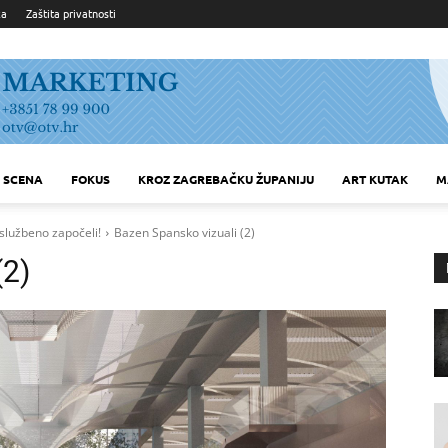
ka
Zaštita privatnosti
SCENA
FOKUS
KROZ ZAGREBAČKU ŽUPANIJU
ART KUTAK
M
službeno započeli!
Bazen Spansko vizuali (2)
(2)