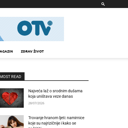
AGAZIN
ZDRAV ŽIVOT
MOST READ
Najveća laž o srodnim dušama
koja uništava veze danas
28/07/2026
Trovanje hranom ljeti: namirnice
koje su najrizičnije i kako se