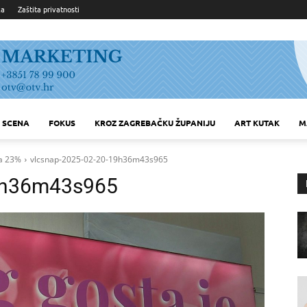
ka
Zaštita privatnosti
SCENA
FOKUS
KROZ ZAGREBAČKU ŽUPANIJU
ART KUTAK
M
za 23%
vlcsnap-2025-02-20-19h36m43s965
19h36m43s965