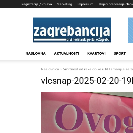
Registracija / Prijava
Marketing
Impressum
Uvjeti prenošenja član
Zagrebancija
NASLOVNA
AKTUALNOSTI
KVARTOVI
SPORT
Naslovnica
Smrtnost od raka dojke u RH smanjila se 
vlcsnap-2025-02-20-