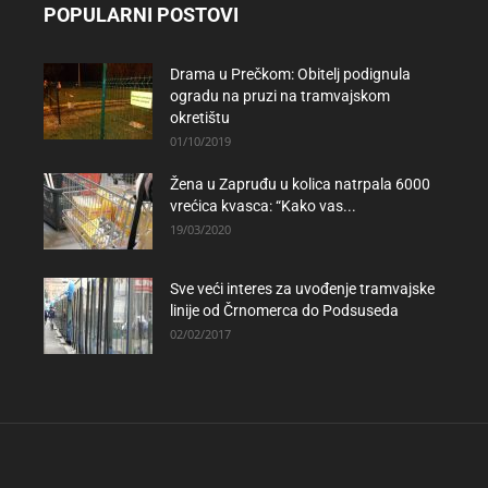
POPULARNI POSTOVI
Drama u Prečkom: Obitelj podignula
ogradu na pruzi na tramvajskom
okretištu
01/10/2019
Žena u Zapruđu u kolica natrpala 6000
vrećica kvasca: “Kako vas...
19/03/2020
Sve veći interes za uvođenje tramvajske
linije od Črnomerca do Podsuseda
02/02/2017