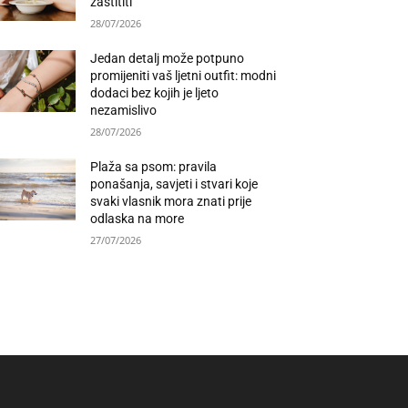
zaštititi
28/07/2026
Jedan detalj može potpuno
promijeniti vaš ljetni outfit: modni
dodaci bez kojih je ljeto
nezamislivo
28/07/2026
Plaža sa psom: pravila
ponašanja, savjeti i stvari koje
svaki vlasnik mora znati prije
odlaska na more
27/07/2026