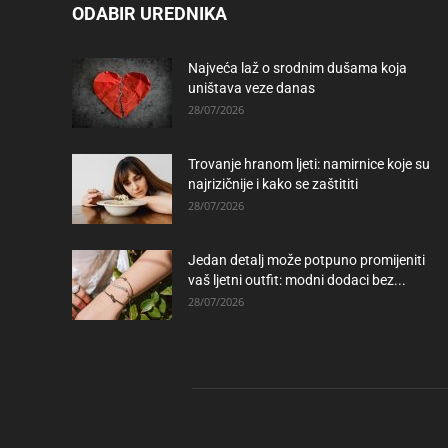
ODABIR UREDNIKA
Najveća laž o srodnim dušama koja
uništava veze danas
28/07/2026
Trovanje hranom ljeti: namirnice koje su
najrizičnije i kako se zaštititi
28/07/2026
Jedan detalj može potpuno promijeniti
vaš ljetni outfit: modni dodaci bez...
28/07/2026