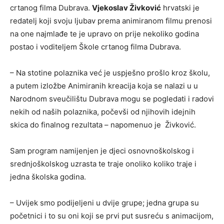
crtanog filma Dubrava.
Vjekoslav Živković
hrvatski je
redatelj koji svoju ljubav prema animiranom filmu prenosi
na one najmlađe te je upravo on prije nekoliko godina
postao i voditeljem Škole crtanog filma Dubrava.
– Na stotine polaznika već je uspješno prošlo kroz školu,
a putem izložbe Animiranih kreacija koja se nalazi u u
Narodnom sveučilištu Dubrava mogu se pogledati i radovi
nekih od naših polaznika, počevši od njihovih idejnih
skica do finalnog rezultata – napomenuo je Živković.
Sam program namijenjen je djeci osnovnoškolskog i
srednjoškolskog uzrasta te traje onoliko koliko traje i
jedna školska godina.
– Uvijek smo podijeljeni u dvije grupe; jedna grupa su
početnici i to su oni koji se prvi put susreću s animacijom,