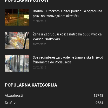
POPULARNI POSTOVI
Drama u Prečkom: Obitelj podignula ogradu na
pruzi na tramvajskom okretištu
01/10/2019
Žena u Zapruđu u kolica natrpala 6000 vrećica
kvasca: “Kako vas...
19/03/2020
Sve veći interes za uvođenje tramvajske linije od
Črnomerca do Podsuseda
02/02/2017
POPULARNA KATEGORIJA
Aktualnosti
13748
Društvo
9684