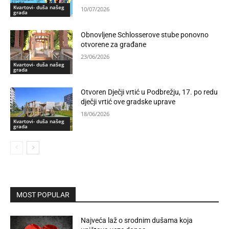
Kvartovi- duša našeg
10/07/2026
grada
Obnovljene Schlosserove stube ponovno
otvorene za građane
23/06/2026
Kvartovi- duša našeg
grada
Otvoren Dječji vrtić u Podbrežju, 17. po redu
dječji vrtić ove gradske uprave
18/06/2026
Kvartovi- duša našeg
grada
MOST POPULAR
Najveća laž o srodnim dušama koja