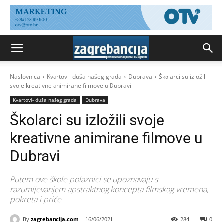
Naslovnica
Kvartovi- duša našeg grada
Dubrava
Školarci su izložili
svoje kreativne animirane filmove u Dubravi
Kvartovi- duša našeg grada
Dubrava
Školarci su izložili svoje
kreativne animirane filmove u
Dubravi
Putem ove škole polaznici se upoznavaju s
razumijevanjem apstraktnog koncepta filmskog vremena,
pokreta i priče
By
zagrebancija.com
16/06/2021
284
0