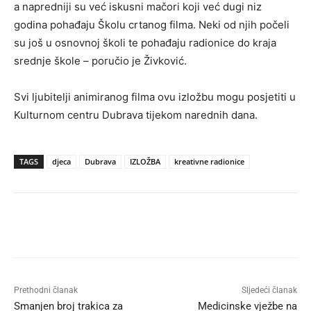
a napredniji su već iskusni mačori koji već dugi niz
godina pohađaju Školu crtanog filma. Neki od njih počeli
su još u osnovnoj školi te pohađaju radionice do kraja
srednje škole – poručio je Živković.
Svi ljubitelji animiranog filma ovu izložbu mogu posjetiti u
Kulturnom centru Dubrava tijekom narednih dana.
TAGS
djeca
Dubrava
IZLOŽBA
kreativne radionice
Prethodni članak
Sljedeći članak
Smanjen broj trakica za
Medicinske vježbe na