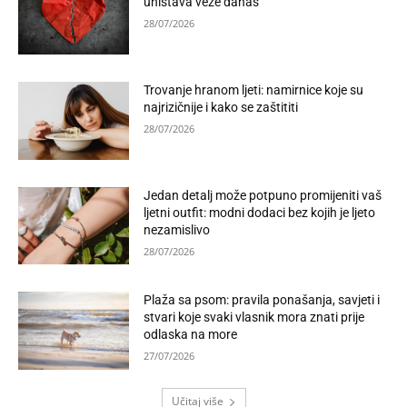
uništava veze danas
28/07/2026
Trovanje hranom ljeti: namirnice koje su
najrizičnije i kako se zaštititi
28/07/2026
Jedan detalj može potpuno promijeniti vaš
ljetni outfit: modni dodaci bez kojih je ljeto
nezamislivo
28/07/2026
Plaža sa psom: pravila ponašanja, savjeti i
stvari koje svaki vlasnik mora znati prije
odlaska na more
27/07/2026
Učitaj više