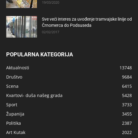
19/03/2020
Sve veći interes za uvođenje tramvajske linije od
Črnomerca do Podsuseda
02/02/2017
POPULARNA KATEGORIJA
Aktualnosti
13748
Društvo
9684
Scena
6415
Kvartovi- duša našeg grada
5428
Sport
3733
Županija
3455
Politika
2387
Art Kutak
2022