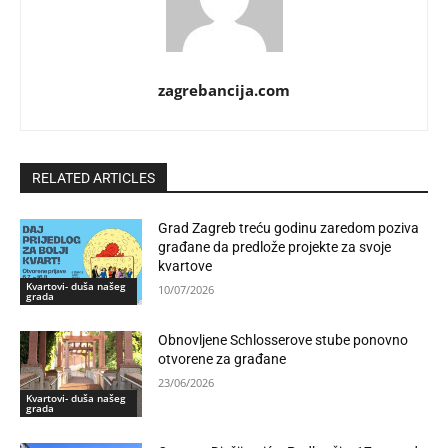
zagrebancija.com
RELATED ARTICLES
Grad Zagreb treću godinu zaredom poziva
građane da predlože projekte za svoje
kvartove
Kvartovi- duša našeg
10/07/2026
grada
Obnovljene Schlosserove stube ponovno
otvorene za građane
23/06/2026
Kvartovi- duša našeg
grada