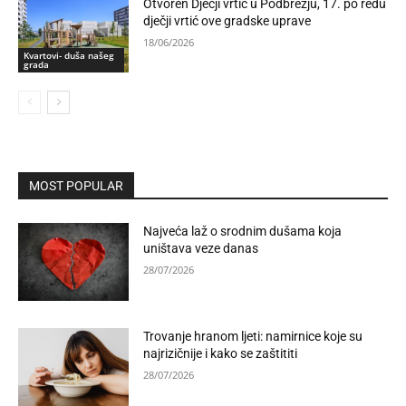
Otvoren Dječji vrtić u Podbrežju, 17. po redu
dječji vrtić ove gradske uprave
18/06/2026
Kvartovi- duša našeg
grada
MOST POPULAR
Najveća laž o srodnim dušama koja
uništava veze danas
28/07/2026
Trovanje hranom ljeti: namirnice koje su
najrizičnije i kako se zaštititi
28/07/2026