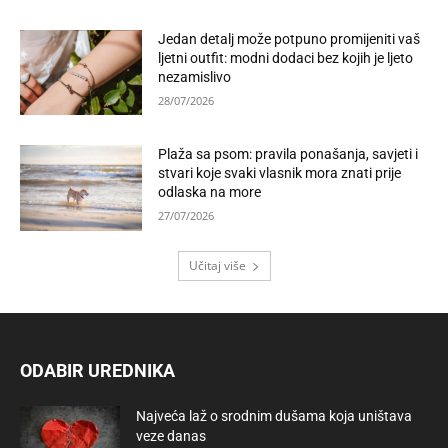
Jedan detalj može potpuno promijeniti vaš
ljetni outfit: modni dodaci bez kojih je ljeto
nezamislivo
28/07/2026
Plaža sa psom: pravila ponašanja, savjeti i
stvari koje svaki vlasnik mora znati prije
odlaska na more
27/07/2026
Učitaj više
ODABIR UREDNIKA
Najveća laž o srodnim dušama koja uništava
veze danas