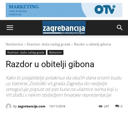
Naslovnica
Kvartovi- duša našeg grada
Razdor u obitelji gibona
Kvartovi- duša našeg grada
Maksimir
Razdor u obitelji gibona
Kako bi posjetitelje potaknuo da idućih dana srcem budu
uz Vatrene, Zoološki vrt grada Zagreba do nedjelje
omogućuje popust od pet kuna na ulaznice svima koji u
Vrt dođu s nekim obilježjem hrvatske reprezentacije
By
zagrebancija.com
15/11/2018
247
0