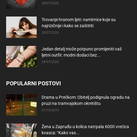
28/07/2026
Trovanje hranom ljeti: namirnice koje su
najrizičnije i kako se zaštititi
28/07/2026
Jedan detalj može potpuno promijeniti vaš
ljetni outfit: modni dodaci bez...
28/07/2026
POPULARNI POSTOVI
Drama u Prečkom: Obitelj podignula ogradu na
pruzi na tramvajskom okretištu
01/10/2019
Žena u Zapruđu u kolica natrpala 6000 vrećica
kvasca: “Kako vas...