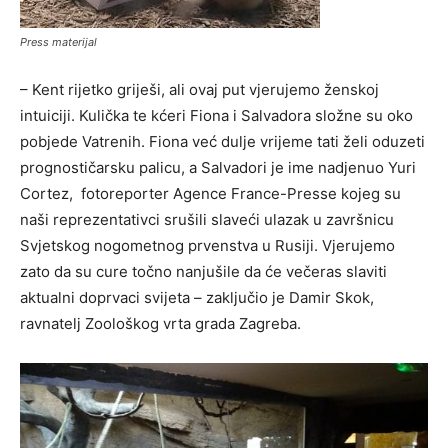
Press materijal
– Kent rijetko griješi, ali ovaj put vjerujemo ženskoj
intuiciji. Kulička te kćeri Fiona i Salvadora složne su oko
pobjede Vatrenih. Fiona već dulje vrijeme tati želi oduzeti
prognostičarsku palicu, a Salvadori je ime nadjenuo Yuri
Cortez, fotoreporter Agence France-Presse kojeg su
naši reprezentativci srušili slaveći ulazak u završnicu
Svjetskog nogometnog prvenstva u Rusiji. Vjerujemo
zato da su cure točno nanjušile da će večeras slaviti
aktualni doprvaci svijeta – zaključio je Damir Skok,
ravnatelj Zoološkog vrta grada Zagreba.