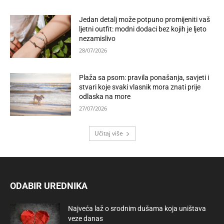
Jedan detalj može potpuno promijeniti vaš
ljetni outfit: modni dodaci bez kojih je ljeto
nezamislivo
28/07/2026
Plaža sa psom: pravila ponašanja, savjeti i
stvari koje svaki vlasnik mora znati prije
odlaska na more
27/07/2026
Učitaj više
ODABIR UREDNIKA
Najveća laž o srodnim dušama koja uništava
veze danas