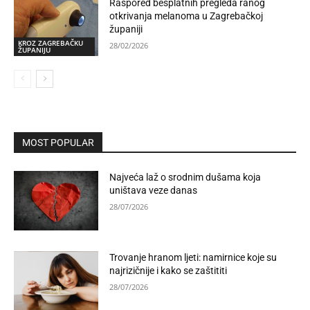
Raspored besplatnih pregleda ranog
otkrivanja melanoma u Zagrebačkoj
županiji
KROZ ZAGREBAČKU
28/02/2026
ŽUPANIJU
MOST POPULAR
Najveća laž o srodnim dušama koja
uništava veze danas
28/07/2026
Trovanje hranom ljeti: namirnice koje su
najrizičnije i kako se zaštititi
28/07/2026