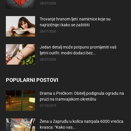
28/07/2026
Trovanje hranom ljeti: namirnice koje su
najrizičnije i kako se zaštititi
28/07/2026
Jedan detalj može potpuno promijeniti vaš
ljetni outfit: modni dodaci bez...
28/07/2026
POPULARNI POSTOVI
Drama u Prečkom: Obitelj podignula ogradu na
pruzi na tramvajskom okretištu
01/10/2019
Žena u Zapruđu u kolica natrpala 6000 vrećica
kvasca: “Kako vas...