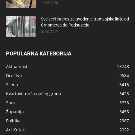
19/03/2020
Sve veći interes za uvođenje tramvajske linije od
Črnomerca do Podsuseda
02/02/2017
POPULARNA KATEGORIJA
Aktualnosti
13748
Društvo
9684
Scena
6415
Kvartovi- duša našeg grada
5428
Sport
3733
Županija
3455
Politika
2387
Art Kutak
2022