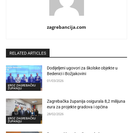
zagrebancija.com
RELATED ARTICLES
Dodijeljeni ugovori za školske objekte u
Bedenici i Božjakovini
01/03/2026
KROZ ZAGREBAČKU
ŽUPANIJU
Zagrebačka županija osigurala 8,2 milijuna
eura za projekte gradova i općina
28/02/2026
KROZ ZAGREBAČKU
ŽUPANIJU