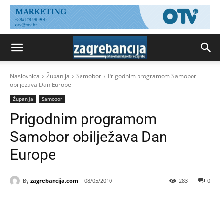
Naslovnica
Županija
Samobor
Prigodnim programom Samobor
obilježava Dan Europe
Županija
Samobor
Prigodnim programom
Samobor obilježava Dan
Europe
By
zagrebancija.com
08/05/2010
283
0