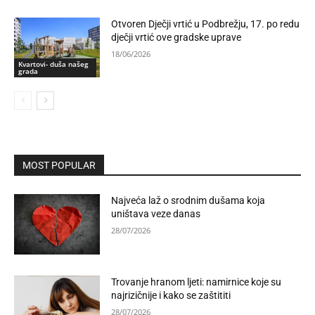
Otvoren Dječji vrtić u Podbrežju, 17. po redu
dječji vrtić ove gradske uprave
18/06/2026
Kvartovi- duša našeg
grada
MOST POPULAR
Najveća laž o srodnim dušama koja
uništava veze danas
28/07/2026
Trovanje hranom ljeti: namirnice koje su
najrizičnije i kako se zaštititi
28/07/2026