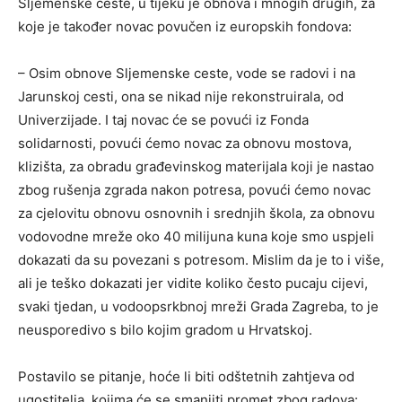
Sljemenske ceste, u tijeku je obnova i mnogih drugih, za
koje je također novac povučen iz europskih fondova:
– Osim obnove Sljemenske ceste, vode se radovi i na
Jarunskoj cesti, ona se nikad nije rekonstruirala, od
Univerzijade. I taj novac će se povući iz Fonda
solidarnosti, povući ćemo novac za obnovu mostova,
klizišta, za obradu građevinskog materijala koji je nastao
zbog rušenja zgrada nakon potresa, povući ćemo novac
za cjelovitu obnovu osnovnih i srednjih škola, za obnovu
vodovodne mreže oko 40 milijuna kuna koje smo uspjeli
dokazati da su povezani s potresom. Mislim da je to i više,
ali je teško dokazati jer vidite koliko često pucaju cijevi,
svaki tjedan, u vodoopsrkbnoj mreži Grada Zagreba, to je
neusporedivo s bilo kojim gradom u Hrvatskoj.
Postavilo se pitanje, hoće li biti odštetnih zahtjeva od
ugostitelja, kojima će se smanjiti promet zbog radova: