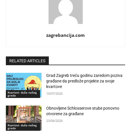
zagrebancija.com
RELATED ARTICLES
Grad Zagreb treću godinu zaredom poziva
građane da predlože projekte za svoje
kvartove
Kvartovi- duša našeg
10/07/2026
grada
Obnovljene Schlosserove stube ponovno
otvorene za građane
23/06/2026
Kvartovi- duša našeg
grada