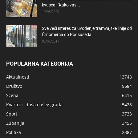
kvasca: “Kako vas...
19/03/2020
Sve veći interes za uvođenje tramvajske linije od
Črnomerca do Podsuseda
02/02/2017
POPULARNA KATEGORIJA
Aktualnosti
13748
Društvo
9684
Scena
6415
Kvartovi- duša našeg grada
5428
Sport
3733
Županija
3455
Politika
2387