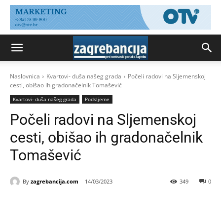
Naslovnica
Kvartovi- duša našeg grada
Počeli radovi na Sljemenskoj
cesti, obišao ih gradonačelnik Tomašević
Kvartovi- duša našeg grada
Podsljeme
Počeli radovi na Sljemenskoj
cesti, obišao ih gradonačelnik
Tomašević
By
zagrebancija.com
14/03/2023
349
0