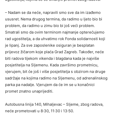
– Nadam se da neće, napravili smo sve da im izađemo
ususret. Nema drugog termina, da radimo u ljeto bio bi
problem, da radimo u zimu bio bi još veći problem.
Smatrali smo da ovim terminom najmanje opterećujemo
rad ugostitelja, a da uhvatimo rok Fonda solidarnosti koji
je lipanj. Za sve zaposlenike osiguran je besplatan
prijevoz žičarom koje plaća Grad Zagreb. Također, neće
biti radova tijekom vikenda i blagdana kada je najviše
posjetitelja na Sljemenu. Kada završimo prometnicu,
vjerujem, bit će još i više posjetitelja s obzirom na druge
sadržaje na kojima radimo na Sljemenu, od adrenalinskog
parka pa nadalje. Vjerujem da će im se u konačnici
promet znatno unaprijediti.
Autobusna linija 140, Mihaljevac – Sljeme, zbog radova,
neće prometovati u 8:30, 11:30 i 13:50.