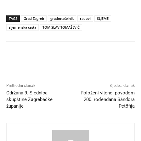
TAGS
Grad Zagreb
gradonačelnik
radovi
SLJEME
sljemenska cesta
TOMISLAV TOMAŠEVIĆ
Prethodni članak
Sljedeći članak
Održana 9. Sjednica
Položeni vijenci povodom
skupštine Zagrebačke
200. rođendana Sándora
županije
Petőfija