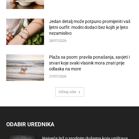
Jedan detalj može potpuno promijeniti vaš
ljetni outfit: modni dodaci bez kojih je ljeto
nezamislivo
28/07/2026
Plaža sa psom: pravila ponašanja, savjeti i
stvari koje svaki vlasnik mora znati prije
odlaska na more
27/07/2026
Učitaj više
ODABIR UREDNIKA
Najveća laž o srodnim dušama koja uništava