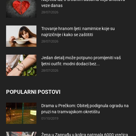
veze danas
28/07/2026
Trovanje hranom ljeti: namirnice koje su
najrizičnije i kako se zaštititi
28/07/2026
Jedan detalj može potpuno promijeniti vaš
ljetni outfit: modni dodaci bez...
28/07/2026
POPULARNI POSTOVI
Drama u Prečkom: Obitelj podignula ogradu na
pruzi na tramvajskom okretištu
01/10/2019
Žena u Zapruđu u kolica natrpala 6000 vrećica