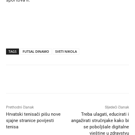
TAGS
FUTSAL DINAMO
SVETI NIKOLA
Prethodni članak
Sljedeći članak
Hrvatski tenisači pišu nove
Treba ulagati, educirati i
sjajne stranice povijesti
angažirati stručnjake kako bi
tenisa
se poboljšale digitalne
vještine u zdravstvu