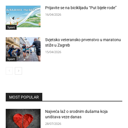
Prijavite se na biciklijadu “Put bijele rode”
16/04/2026
Sport
Svjetsko veteransko prvenstvo u maratonu
stiže u Zagreb
15/04/2026
Sport
MOST POPULAR
Najveća laž o srodnim dušama koja
uništava veze danas
28/07/2026