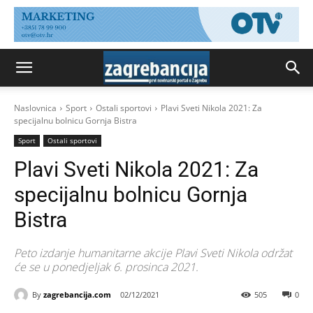
Naslovnica
Sport
Ostali sportovi
Plavi Sveti Nikola 2021: Za
specijalnu bolnicu Gornja Bistra
Sport
Ostali sportovi
Plavi Sveti Nikola 2021: Za
specijalnu bolnicu Gornja
Bistra
Peto izdanje humanitarne akcije Plavi Sveti Nikola održat
će se u ponedjeljak 6. prosinca 2021.
By
zagrebancija.com
02/12/2021
505
0