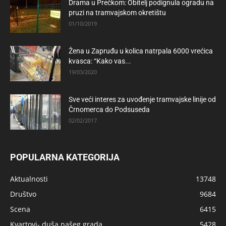
Drama u Prečkom: Obitelj podignula ogradu na
pruzi na tramvajskom okretištu
01/10/2019
Žena u Zapruđu u kolica natrpala 6000 vrećica
kvasca: “Kako vas...
19/03/2020
Sve veći interes za uvođenje tramvajske linije od
Črnomerca do Podsuseda
02/02/2017
POPULARNA KATEGORIJA
Aktualnosti
13748
Društvo
9684
Scena
6415
Kvartovi- duša našeg grada
5428