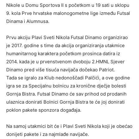
Nikole u Domu Sportova II s početkom u 19 sati u sklopu
9. kola Prve hrvatske malonogometne lige između Futsal
Dinama i Alumnusa.
Prvu akciju Plavi Sveti Nikola Futsal Dinamo organizirao
je 2017. godine s time da akcija organiziranja utakmice
humanitarnog karaktera početkom prosinca datira iz
2014. kada je u prvenstvenom dvoboju 2.HMNL Sjever
Dinamo pred više tisuća navijača dočekao Patriot.
Tada se igralo za Klub nedonoščadi Palčići, a ove godine
igra se za Specijalnu bolnicu za kronične dječje bolesti
Gornja Bistra. Futsal Dinamo će sav prihod od prodanih
ulaznica donirati Bolnici Gornja Bistra te će joj donirati
poklon pakete sponzora događaja.
Na samoj utakmici bit će i Plavi Sveti Nikola koji je obećao
donijeti pakete i za najmlađe navijače.