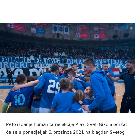
Peto izdanje humanitarne akcije Plavi Sveti Nikola održat
će se u ponedjeljak 6. prosinca 2021. na blagdan Svetog