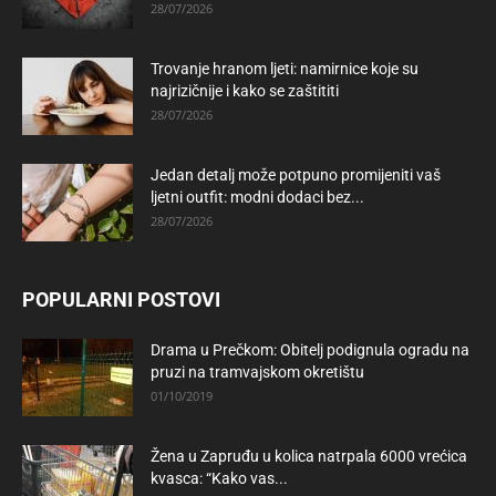
28/07/2026
Trovanje hranom ljeti: namirnice koje su
najrizičnije i kako se zaštititi
28/07/2026
Jedan detalj može potpuno promijeniti vaš
ljetni outfit: modni dodaci bez...
28/07/2026
POPULARNI POSTOVI
Drama u Prečkom: Obitelj podignula ogradu na
pruzi na tramvajskom okretištu
01/10/2019
Žena u Zapruđu u kolica natrpala 6000 vrećica
kvasca: “Kako vas...