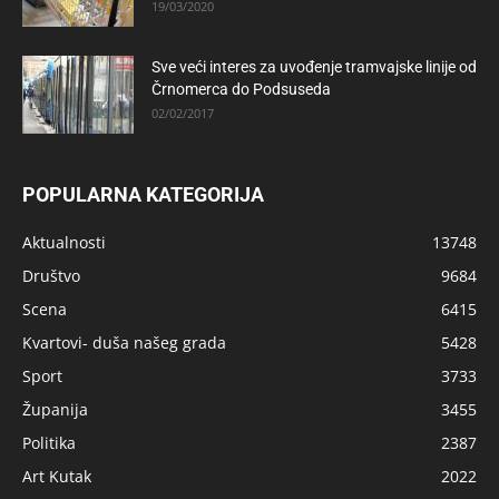
19/03/2020
Sve veći interes za uvođenje tramvajske linije od
Črnomerca do Podsuseda
02/02/2017
POPULARNA KATEGORIJA
Aktualnosti
13748
Društvo
9684
Scena
6415
Kvartovi- duša našeg grada
5428
Sport
3733
Županija
3455
Politika
2387
Art Kutak
2022