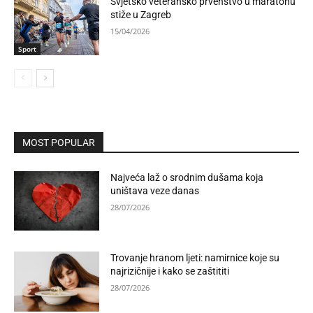
Svjetsko veteransko prvenstvo u maratonu
stiže u Zagreb
15/04/2026
Sport
MOST POPULAR
Najveća laž o srodnim dušama koja
uništava veze danas
28/07/2026
Trovanje hranom ljeti: namirnice koje su
najrizičnije i kako se zaštititi
28/07/2026