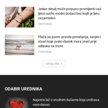
Jedan detalj može potpuno promijeniti vaš
ljetni outfit: modni dodaci bez kojih je ljeto
nezamislivo
28/07/2026
Plaža sa psom: pravila ponašanja, savjeti i
stvari koje svaki vlasnik mora znati prije
odlaska na more
27/07/2026
Učitaj više
ODABIR UREDNIKA
Najveća laž o srodnim dušama koja uništava
veze danas