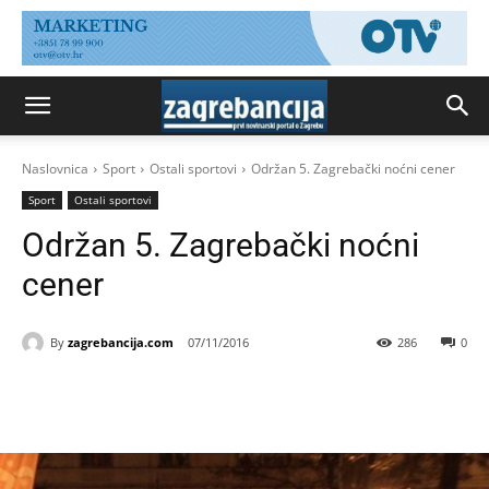
Naslovnica
Sport
Ostali sportovi
Održan 5. Zagrebački noćni cener
Sport
Ostali sportovi
Održan 5. Zagrebački noćni
cener
By
zagrebancija.com
07/11/2016
286
0