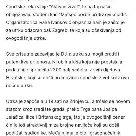
športske rekreacije “Aktivan život”, te na taj način
obilježavaju studeni kao “Mjesec borbe protiv ovisnosti”.
Organizatorica Ivana Ivanković objasnila nam je zašto je
za utrku odabran baš Zagreb, te koja su očekivanja od
ovogodišnje utrke.
Sve prisutne zabavljao je DJ, a utrku su mogli pratiti i
putem live prijenosa. Ni obilna kiša koja nije prestajala
padati nije spriječila 2300 natjecatelja iz svih dijelova
Hrvatske, koji su došli promovirati sportski život kroz ovu
noćnu utrku.
Utrka je započela u 19 sati na Zrinjevcu, a trčalo se novom
stazom kroz središte grada, preko Trga bana Josipa
Jelačića, Ilice i Britanskog trga, što je ovogodišnji cener
činilo još atraktivnijim za brojne navijače koji su došli
podržati sudionike. Među njima je bio i gradonačelnik