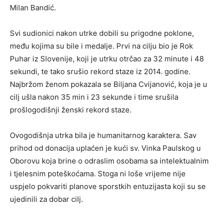
Milan Bandić.
Svi sudionici nakon utrke dobili su prigodne poklone,
među kojima su bile i medalje. Prvi na cilju bio je Rok
Puhar iz Slovenije, koji je utrku otrčao za 32 minute i 48
sekundi, te tako srušio rekord staze iz 2014. godine.
Najbržom ženom pokazala se Biljana Cvijanović, koja je u
cilj ušla nakon 35 min i 23 sekunde i time srušila
prošlogodišnji ženski rekord staze.
Ovogodišnja utrka bila je humanitarnog karaktera. Sav
prihod od donacija uplaćen je kući sv. Vinka Paulskog u
Oborovu koja brine o odraslim osobama sa intelektualnim
i tjelesnim poteškoćama. Stoga ni loše vrijeme nije
uspjelo pokvariti planove sporstkih entuzijasta koji su se
ujedinili za dobar cilj.