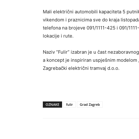
Mali električni automobili kapaciteta 5 putni
vikendom i praznicima sve do kraja listopad
telefona na brojeve 091/1111-425 i 091/1111
lokacije i rute.
Naziv “Fulir” izabran je u čast nezaboravnog 
a koncept je inspiriran uspješnim modelom „K
Zagrebački električni tramvaj d.o.o.
OZNAKE
fulir
Grad Zagreb