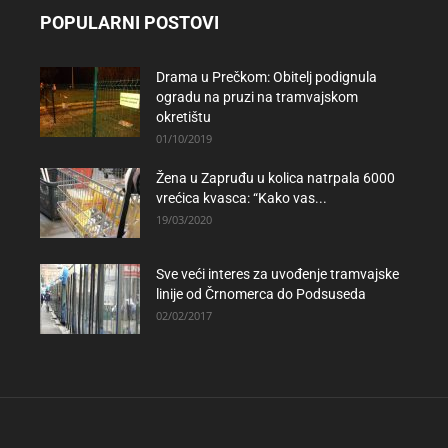
POPULARNI POSTOVI
Drama u Prečkom: Obitelj podignula
ogradu na pruzi na tramvajskom
okretištu
01/10/2019
Žena u Zapruđu u kolica natrpala 6000
vrećica kvasca: “Kako vas...
19/03/2020
Sve veći interes za uvođenje tramvajske
linije od Črnomerca do Podsuseda
02/02/2017