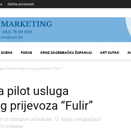
ka
Zaštita privatnosti
SCENA
FOKUS
KROZ ZAGREBAČKU ŽUPANIJU
ART KUTAK
M
luga besplatnog javnog prijevoza “Fulir”
a pilot usluga
 prijevoza “Fulir”
bit će dostupan od subote, 15. lipnja, omogućujući
in kretanja.