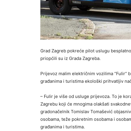
Grad Zagreb pokreće pilot uslugu besplatnog
priopćili su iz Grada Zagreba.
Prijevoz malim električnim vozilima “Fulir“ 
građanima i turistima ekološki prihvatljiv na
– Fulir je više od usluge prijevoza. To je k
Zagrebu koji će mnogima olakšati svakodnevic
gradonačelnik Tomislav Tomašević objasnivš
osobama, teže pokretnim osobama i osobama s
građanima i turistima.