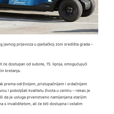
 javnog prijevoza u pješačkoj zoni središta grada –
bit će dostupan od subote, 15. lipnja, omogućujući
čin kretanja.
orak prema održivijem, pristupačnijem i srdačnijem
u i poboljšati kvalitetu života u centru – rekao je
i da je usluga prvenstveno namijenjena starijim
 invaliditetom, ali će biti dostupna i ostalim