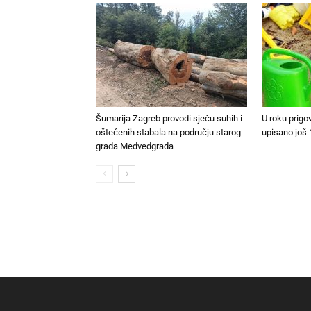
Šumarija Zagreb provodi sječu suhih i
U roku prigo
oštećenih stabala na području starog
upisano još 
grada Medvedgrada