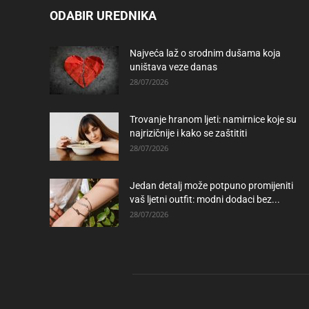
ODABIR UREDNIKA
Najveća laž o srodnim dušama koja
uništava veze danas
28/07/2026
Trovanje hranom ljeti: namirnice koje su
najrizičnije i kako se zaštititi
28/07/2026
Jedan detalj može potpuno promijeniti
vaš ljetni outfit: modni dodaci bez...
28/07/2026