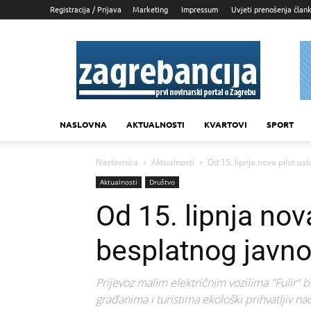
Registracija / Prijava
Marketing
Impressum
Uvjeti prenošenja član
Zagrebancija
NASLOVNA
AKTUALNOSTI
KVARTOVI
SPORT
Naslovnica
Aktualnosti
Od 15. lipnja nova pilot us
Aktualnosti
Društvo
Od 15. lipnja nov
besplatnog javnog
Prijevoz malim električnim vozilima "Fulir“ 
građanima i turistima ekološki prihvatljiv nač