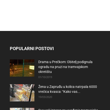
POPULARNI POSTOVI
Drama u Prečkom: Obitelj podignula
ogradu na pruzi na tramvajskom
okretištu
01/10/2019
Žena u Zapruđu u kolica natrpala 6000
vrećica kvasca: “Kako vas...
19/03/2020