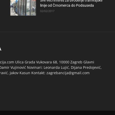
Sve veći interes za uvođenje tramvajske
linije od Črnomerca do Podsuseda
02/02/2017
A
ija.com Ulica Grada Vukovara 68, 10000 Zagreb Glavni
Damir Vujinović Novinari: Leonarda Lujić, Dijana Predojević,
ravić, Jakov Kasun Kontakt: zagrebancija@gmail.com