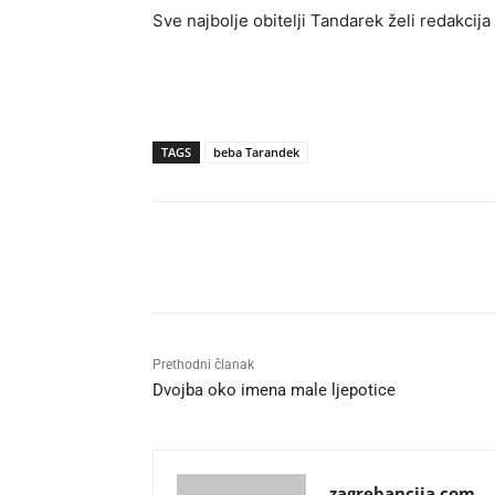
Sve najbolje obitelji Tandarek želi redakcij
TAGS
beba Tarandek
Udio
Prethodni članak
Dvojba oko imena male ljepotice
zagrebancija.com