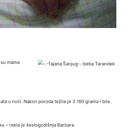
li su mama
ta u noći. Nakon poroda težila je 3 160 grama i bila
ku – rekla je šestogodišnja Barbara.