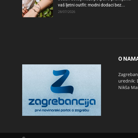
vaš ljetni outfit: modni dodaci bez...
28/07/2026
O NAM
Zagrebanc
urednik: 
Nikša Ma