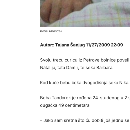
beba Tarandek
Autor:: Tajana Šanjug 11/27/2009 22:09
Svoju treću curicu iz Petrove bolnice pove
Natalija, tata Damir, te seka Barbara.
Kod kuće bebu čeka dvogodišnja seka Nika.
Beba Tandarek je rođena 24. studenog u 2 sa
dugačka 49 centimetara.
– Jako sam sretna što ću dobiti još jednu se