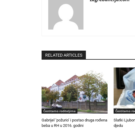
RELATED ARTICLES
Čestitamo roditeljima
Čestitamo ro
Gabrijel ‘požurio’ i postao druga rođena
Slatki Ljubo
beba u RH u 2016. godini
djedu