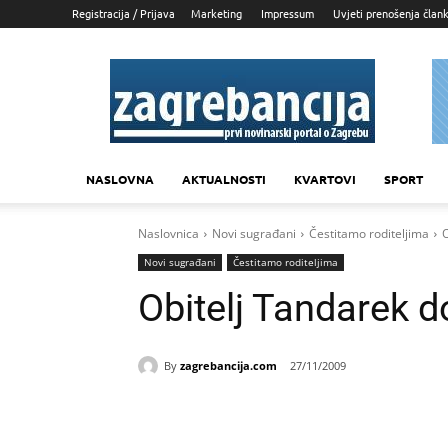
Registracija / Prijava
Marketing
Impressum
Uvjeti prenošenja član
Zagrebancija
NASLOVNA
AKTUALNOSTI
KVARTOVI
SPORT
Naslovnica
Novi sugrađani
Čestitamo roditeljima
O
Novi sugrađani
Čestitamo roditeljima
Obitelj Tandarek d
By
zagrebancija.com
27/11/2009
Udio