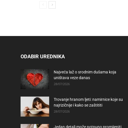
ODABIR UREDNIKA
Najveća laž o srodnim dušama koja
uništava veze danas
28/07/2026
Trovanje hranom ljeti: namirnice koje su
najrizičnije i kako se zaštititi
28/07/2026
Jedan detalj može potpuno promijeniti