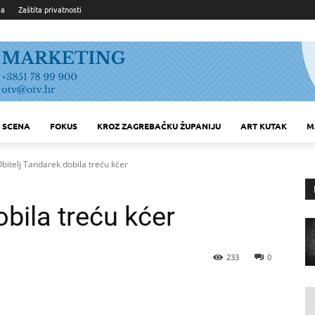
ka
Zaštita privatnosti
SCENA
FOKUS
KROZ ZAGREBAČKU ŽUPANIJU
ART KUTAK
M
bitelj Tandarek dobila treću kćer
obila treću kćer
233
0