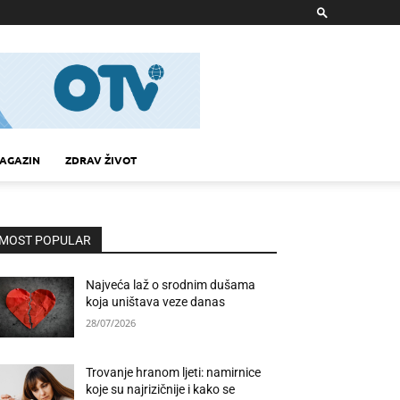
AGAZIN
ZDRAV ŽIVOT
MOST POPULAR
Najveća laž o srodnim dušama
koja uništava veze danas
28/07/2026
Trovanje hranom ljeti: namirnice
koje su najrizičnije i kako se