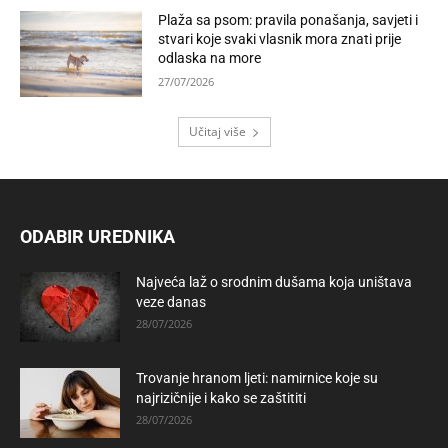
Plaža sa psom: pravila ponašanja, savjeti i
stvari koje svaki vlasnik mora znati prije
odlaska na more
27/07/2026
Učitaj više
ODABIR UREDNIKA
Najveća laž o srodnim dušama koja uništava
veze danas
28/07/2026
Trovanje hranom ljeti: namirnice koje su
najrizičnije i kako se zaštititi
28/07/2026