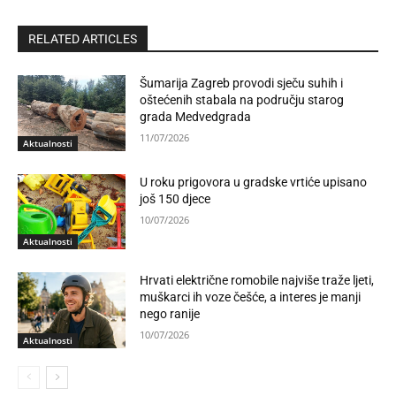
RELATED ARTICLES
Šumarija Zagreb provodi sječu suhih i
oštećenih stabala na području starog
grada Medvedgrada
11/07/2026
Aktualnosti
U roku prigovora u gradske vrtiće upisano
još 150 djece
10/07/2026
Aktualnosti
Hrvati električne romobile najviše traže ljeti,
muškarci ih voze češće, a interes je manji
nego ranije
10/07/2026
Aktualnosti