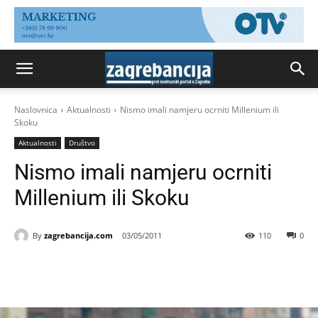
Naslovnica
Aktualnosti
Nismo imali namjeru ocrniti Millenium ili
Skoku
Aktualnosti
Društvo
Nismo imali namjeru ocrniti
Millenium ili Skoku
By
zagrebancija.com
03/05/2011
110
0