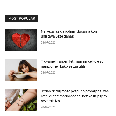
MOST POPULAR
Najveća laž o srodnim dušama koja
uništava veze danas
28/07/2026
Trovanje hranom ljeti: namirnice koje su
najrizičnije i kako se zaštititi
28/07/2026
Jedan detalj može potpuno promijeniti vaš
ljetni outfit: modni dodaci bez kojih je ljeto
nezamislivo
28/07/2026