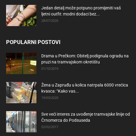
Jedan detalj može potpuno promijeniti vaš
ljetni outfit: modni dodaci bez...
28/07/2026
POPULARNI POSTOVI
Drama u Prečkom: Obitelj podignula ogradu na
pruzi na tramvajskom okretištu
01/10/2019
Žena u Zapruđu u kolica natrpala 6000 vrećica
kvasca: “Kako vas...
19/03/2020
Sve veći interes za uvođenje tramvajske linije od
Črnomerca do Podsuseda
02/02/2017