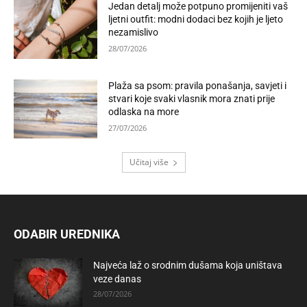
Jedan detalj može potpuno promijeniti vaš
ljetni outfit: modni dodaci bez kojih je ljeto
nezamislivo
28/07/2026
Plaža sa psom: pravila ponašanja, savjeti i
stvari koje svaki vlasnik mora znati prije
odlaska na more
27/07/2026
Učitaj više
ODABIR UREDNIKA
Najveća laž o srodnim dušama koja uništava
veze danas
28/07/2026