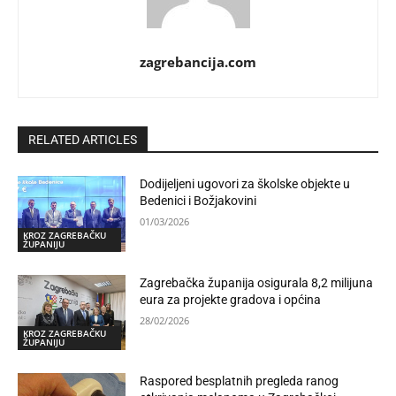
zagrebancija.com
RELATED ARTICLES
Dodijeljeni ugovori za školske objekte u
Bedenici i Božjakovini
01/03/2026
KROZ ZAGREBAČKU
ŽUPANIJU
Zagrebačka županija osigurala 8,2 milijuna
eura za projekte gradova i općina
28/02/2026
KROZ ZAGREBAČKU
ŽUPANIJU
Raspored besplatnih pregleda ranog