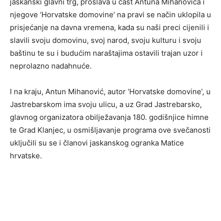
jaskanski glavni trg, proslava u čast Antuna Mihanovića i
njegove ‘Horvatske domovine’ na pravi se način uklopila u
prisjećanje na davna vremena, kada su naši preci cijenili i
slavili svoju domovinu, svoj narod, svoju kulturu i svoju
baštinu te su i budućim naraštajima ostavili trajan uzor i
neprolazno nadahnuće.
I na kraju, Antun Mihanović, autor ‘Horvatske domovine’, u
Jastrebarskom ima svoju ulicu, a uz Grad Jastrebarsko,
glavnog organizatora obilježavanja 180. godišnjice himne
te Grad Klanjec, u osmišljavanje programa ove svečanosti
uključili su se i članovi jaskanskog ogranka Matice
hrvatske.