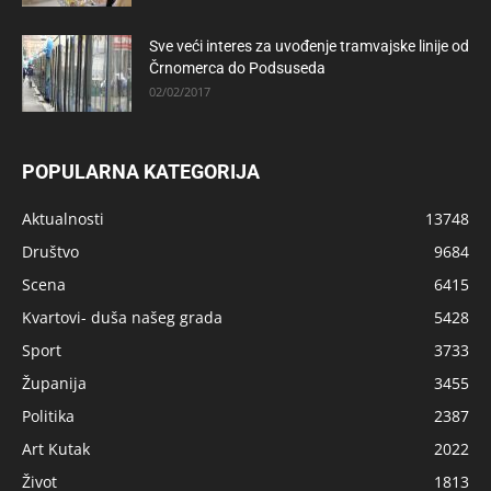
Sve veći interes za uvođenje tramvajske linije od
Črnomerca do Podsuseda
02/02/2017
POPULARNA KATEGORIJA
Aktualnosti
13748
Društvo
9684
Scena
6415
Kvartovi- duša našeg grada
5428
Sport
3733
Županija
3455
Politika
2387
Art Kutak
2022
Život
1813