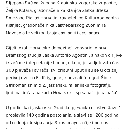
Stjepana Sučića, župana Krapinsko-zagorske županije,
Željka Kolara, gradonačelnika Klanjca Zlatka Brleka,
Snježane Ricijaš Horvatin, ravnateljice Kulturnog centra
Klanjec, gradonačelnika Jastrebarskog Zvonimira
Novosela te velikog broja Jaskanki i Jaskanaca.
Cijeli tekst ‘Horvatske domovine’ izgovorio je prvak
Dramskog studija Jaska Antonio Agostini, a nakon dirljive
i svečane intepretacije himne, u kojoj je sudjelovalo čak
300 pjevača i svirača, svi prisutni uputili su se u obližnji
perivoj dvorca Erdödy, gdje je poznati fotograf Šime
Strikoman snimio 2. jaskansku milenijsku fotografiju,
ljudima dočarana karta Hrvatske i ispisana ‘Lijepa naša’.
U godini kad jaskansko Gradsko pjevačko društvo ‘Javor’
proslavlja 140 godina postojanja, a slavi se i 200 godina
od rođenja Josipa Jurja Strossmayera čije ime nosi