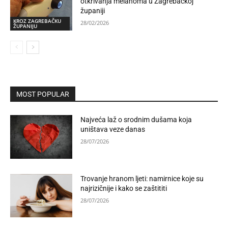
otkrivanja melanoma u Zagrebačkoj
županiji
KROZ ZAGREBAČKU
28/02/2026
ŽUPANIJU
MOST POPULAR
Najveća laž o srodnim dušama koja
uništava veze danas
28/07/2026
Trovanje hranom ljeti: namirnice koje su
najrizičnije i kako se zaštititi
28/07/2026