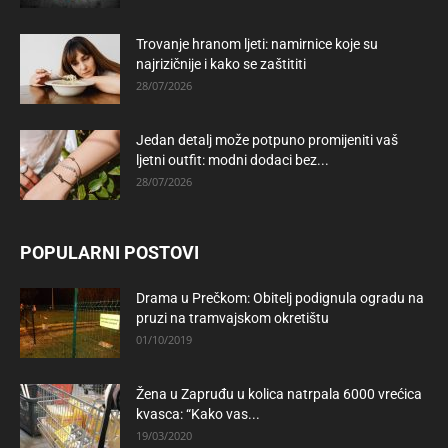
Trovanje hranom ljeti: namirnice koje su
najrizičnije i kako se zaštititi
28/07/2026
Jedan detalj može potpuno promijeniti vaš
ljetni outfit: modni dodaci bez...
28/07/2026
POPULARNI POSTOVI
Drama u Prečkom: Obitelj podignula ogradu na
pruzi na tramvajskom okretištu
01/10/2019
Žena u Zapruđu u kolica natrpala 6000 vrećica
kvasca: “Kako vas...
19/03/2020