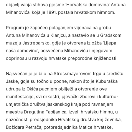
objavljivanja stihova pjesme ‘Horvatska domovina’ Antuna
Mihanovića, koja je 1891. postala hrvatskom himnom.
Program je započeo polaganjem vijenaca na grobu
Antuna Mihanovića u Klanjcu, a nastavio se u Gradskom
muzeju Jastrebarsko, gdje je otvorena izložba ‘Lijepa
naša domovino’, posvećena Mihanoviću i njegovom
doprinosu u razvoju hrvatske preporodne knjiženosti.
Najsvečanije je bilo na Strossmayerovom trgu u središtu
Jaske, gdje su točno u podne, nakon što je Kuburaška
udruga iz Okića pucnjem obilježila otvorenje ove
manifestacije, svi orkestri, pjevački zborovi i kulturno-
umjetnička društva jaskanskog kraja pod ravnanjem
maestra Dragutina Fabijanića, izveli hrvatsku himnu, u
nazočnosti predsjednika Hrvatskog društva književnika,
Božidara Petrača, potpredsjednika Matice hrvatske,