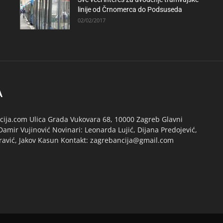
linije od Črnomerca do Podsuseda
02/02/2017
A
ija.com Ulica Grada Vukovara 68, 10000 Zagreb Glavni
Damir Vujinović Novinari: Leonarda Lujić, Dijana Predojević,
ravić, Jakov Kasun Kontakt: zagrebancija@gmail.com