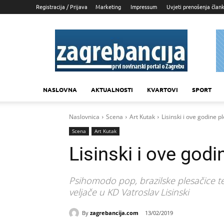
Registracija / Prijava
Marketing
Impressum
Uvjeti prenošenja član
Zagrebancija
NASLOVNA
AKTUALNOSTI
KVARTOVI
SPORT
Naslovnica
Scena
Art Kutak
Lisinski i ove godine
Scena
Art Kutak
Lisinski i ove go
Psihomodo pop, brazilske plesačice t
veljače u KD Vatroslav Lisinski
By
zagrebancija.com
13/02/2019