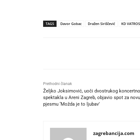
TAGS
Davor Gobac
Dražen Siriščević
KD VATROSL
Udio
Prethodni članak
Željko Joksimović, uoči dvostrukog koncertn
spektakla u Areni Zagreb, objavio spot za nov
pjesmu ‘Možda je to ljubav’
zagrebancija.com