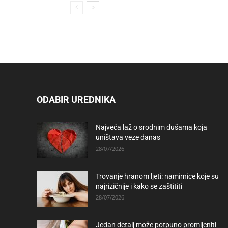
ODABIR UREDNIKA
Najveća laž o srodnim dušama koja
uništava veze danas
28/07/2026
Trovanje hranom ljeti: namirnice koje su
najrizičnije i kako se zaštititi
28/07/2026
Jedan detalj može potpuno promijeniti