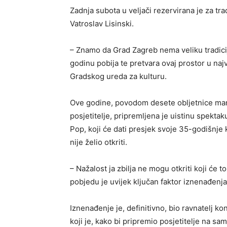
Zadnja subota u veljači rezervirana je za t
Vatroslav Lisinski.
– Znamo da Grad Zagreb nema veliku tradicij
godinu pobija te pretvara ovaj prostor u najv
Gradskog ureda za kulturu.
Ove godine, povodom desete obljetnice mani
posjetitelje, pripremljena je uistinu spek
Pop, koji će dati presjek svoje 35-godišnje
nije želio otkriti.
– Nažalost ja zbilja ne mogu otkriti koji će t
pobjedu je uvijek ključan faktor iznenađenja
Iznenađenje je, definitivno, bio ravnatelj k
koji je, kako bi pripremio posjetitelje na s