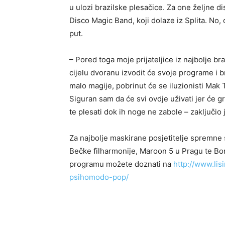
u ulozi brazilske plesačice. Za one željne d
Disco Magic Band, koji dolaze iz Splita. No, o
put.
– Pored toga moje prijateljice iz najbolje b
cijelu dvoranu izvodit će svoje programe i 
malo magije, pobrinut će se iluzionisti Mak Te
Siguran sam da će svi ovdje uživati jer će gra
te plesati dok ih noge ne zabole – zaključio j
Za najbolje maskirane posjetitelje spremne
Bečke filharmonije, Maroon 5 u Pragu te Bo
programu možete doznati na
http://www.lis
psihomodo-pop/