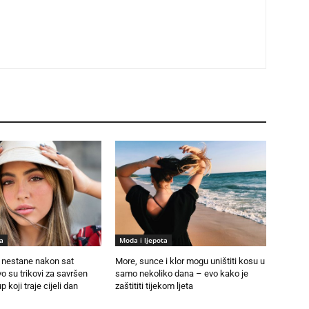
a
Moda i ljepota
nestane nakon sat
More, sunce i klor mogu uništiti kosu u
 su trikovi za savršen
samo nekoliko dana – evo kako je
p koji traje cijeli dan
zaštititi tijekom ljeta