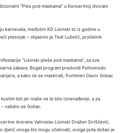
radicionalni “Ples pod maskama” u Koncertnoj dvorani
u karnevala, međutim KD Lisinski to iz godine u
eći plesnjak – objasnio je Tedi Lušetić, pročelnik
festacije “Lisinski pleše pod maskama”, za sve
takularna zabava. Bogat program predvodi Psihomodo
 karijere, a kako će se maskirati, frontmen Davor Gobac
o kostim biti jer inače ne bi bilo iznenađenje, a za
 – našalio se Gobac.
oncertne dvorane Vatroslav Lisinski Dražen Siriščević,
amo djelić onoga što mogu očekivati, ovoga puta došao je