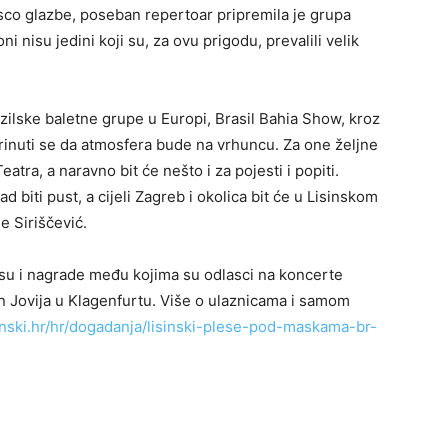
isco glazbe, poseban repertoar pripremila je grupa
ni nisu jedini koji su, za ovu prigodu, prevalili velik
razilske baletne grupe u Europi, Brasil Bahia Show, kroz
brinuti se da atmosfera bude na vrhuncu. Za one željne
atra, a naravno bit će nešto i za pojesti i popiti.
d biti pust, a cijeli Zagreb i okolica bit će u Lisinskom
e Siriščević.
 su i nagrade među kojima su odlasci na koncerte
n Jovija u Klagenfurtu. Više o ulaznicama i samom
inski.hr/hr/dogadanja/lisinski-plese-pod-maskama-br-