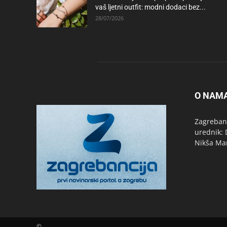
vaš ljetni outfit: modni dodaci bez...
28/07/2026
O NAM
Zagrebanc
urednik: 
Nikša Ma
©