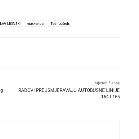
AV LISINSKI
maskenbal
Tedi Lušetić
Sljedeći članak
og
RADOVI PREUSMJERAVAJU AUTOBUSNE LINIJE
u
164 I 165