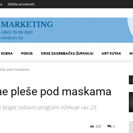
ka
Zaštita privatnosti
SCENA
FOKUS
KROZ ZAGREBAČKU ŽUPANIJU
ART KUTAK
M
 pleše pod maskama
dine pleše pod maskama
e bogat zabavni program očekuje vas 23.
203
0