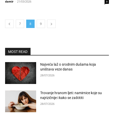
damir
-
21/03/2026
0
7
8
9
MOST READ
Najveća laž o srodnim dušama koja
uništava veze danas
28/07/2026
Trovanje hranom ljeti: namirnice koje su
najrizičnije i kako se zaštititi
28/07/2026