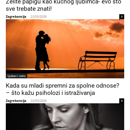
Želite papigu kao kućnog ljubimca- evo što
sve trebate znati!
Zagrebancija
-
22/03/2026
0
Ljubav i seks
Kada su mladi spremni za spolne odnose?
– što kažu psiholozi i istraživanja
Zagrebancija
-
22/03/2026
0