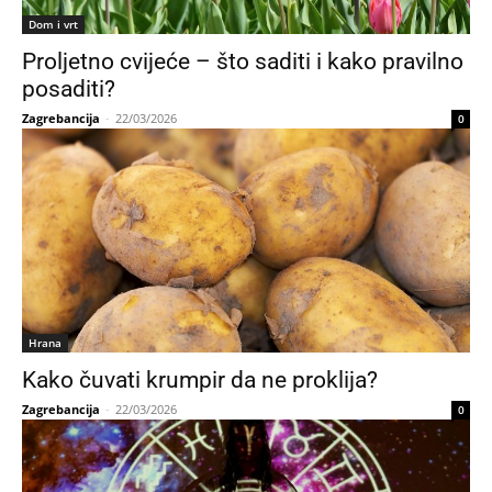
Dom i vrt
Proljetno cvijeće – što saditi i kako pravilno
posaditi?
Zagrebancija
-
22/03/2026
0
Hrana
Kako čuvati krumpir da ne proklija?
Zagrebancija
-
22/03/2026
0