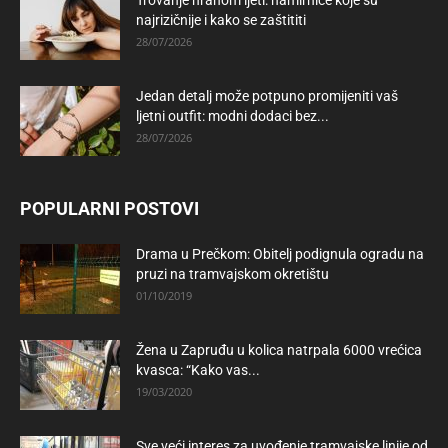
najrizičnije i kako se zaštititi
28/07/2026
Jedan detalj može potpuno promijeniti vaš
ljetni outfit: modni dodaci bez...
28/07/2026
POPULARNI POSTOVI
Drama u Prečkom: Obitelj podignula ogradu na
pruzi na tramvajskom okretištu
01/10/2019
Žena u Zapruđu u kolica natrpala 6000 vrećica
kvasca: “Kako vas...
19/03/2020
Sve veći interes za uvođenje tramvajske linije od