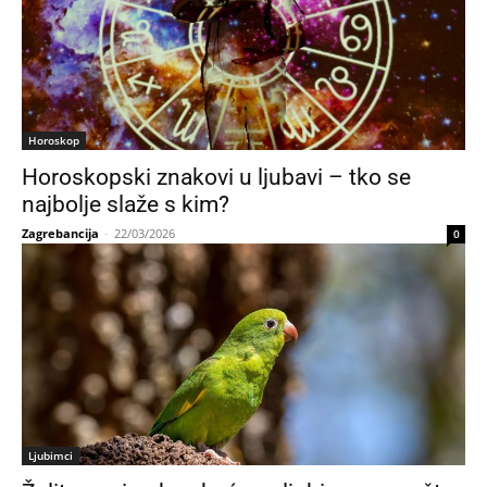
Horoskop
Horoskopski znakovi u ljubavi – tko se
najbolje slaže s kim?
Zagrebancija
-
22/03/2026
0
Ljubimci