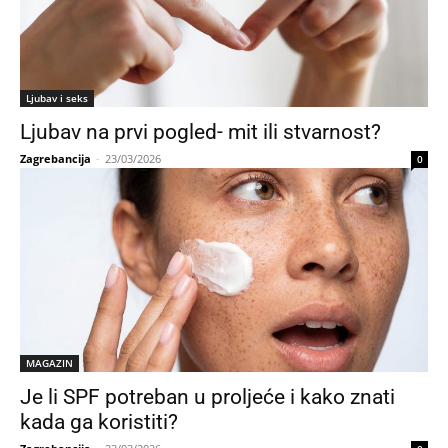
Ljubav i seks
Ljubav na prvi pogled- mit ili stvarnost?
Zagrebancija
-
23/03/2026
0
MAGAZIN
Je li SPF potreban u proljeće i kako znati
kada ga koristiti?