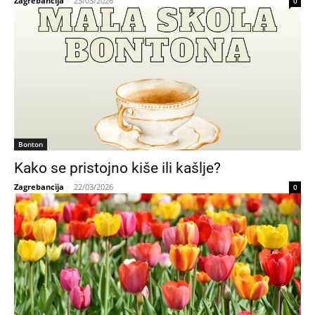
Zagrebancija
-
23/03/2026
0
Bonton
Kako se pristojno kiše ili kašlje?
Zagrebancija
-
22/03/2026
0