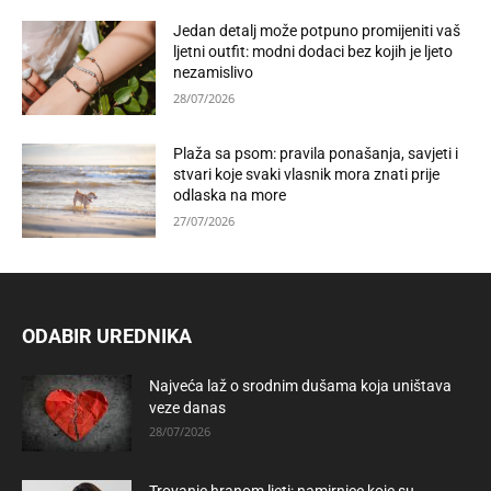
Jedan detalj može potpuno promijeniti vaš
ljetni outfit: modni dodaci bez kojih je ljeto
nezamislivo
28/07/2026
Plaža sa psom: pravila ponašanja, savjeti i
stvari koje svaki vlasnik mora znati prije
odlaska na more
27/07/2026
ODABIR UREDNIKA
Najveća laž o srodnim dušama koja uništava
veze danas
28/07/2026
Trovanje hranom ljeti: namirnice koje su