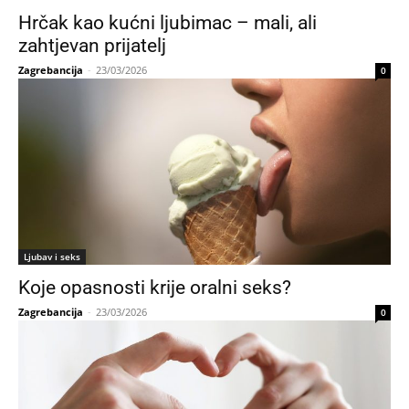
Hrčak kao kućni ljubimac – mali, ali
zahtjevan prijatelj
Zagrebancija
-
23/03/2026
0
Ljubav i seks
Koje opasnosti krije oralni seks?
Zagrebancija
-
23/03/2026
0