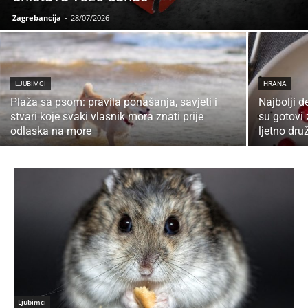
Zagrebancija
-
28/07/2026
LJUBIMCI
HRANA
Plaža sa psom: pravila ponašanja, savjeti i
Najbolji d
stvari koje svaki vlasnik mora znati prije
su gotovi
odlaska na more
ljetno dru
Ljubimci