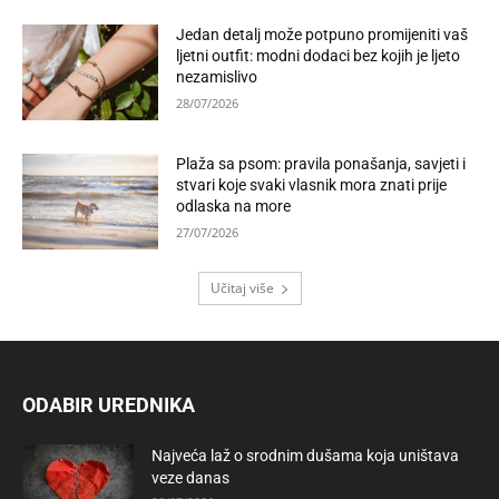
Jedan detalj može potpuno promijeniti vaš
ljetni outfit: modni dodaci bez kojih je ljeto
nezamislivo
28/07/2026
Plaža sa psom: pravila ponašanja, savjeti i
stvari koje svaki vlasnik mora znati prije
odlaska na more
27/07/2026
Učitaj više
ODABIR UREDNIKA
Najveća laž o srodnim dušama koja uništava
veze danas