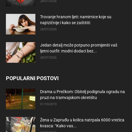
28/07/2026
Trovanje hranom ljeti: namirnice koje su
najrizičnije i kako se zaštititi
28/07/2026
Jedan detalj može potpuno promijeniti vaš
ljetni outfit: modni dodaci bez...
28/07/2026
POPULARNI POSTOVI
Drama u Prečkom: Obitelj podignula ogradu na
pruzi na tramvajskom okretištu
01/10/2019
Žena u Zapruđu u kolica natrpala 6000 vrećica
kvasca: “Kako vas...