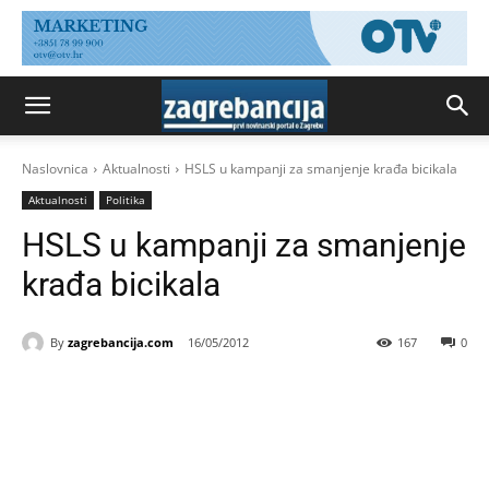
Naslovnica
Aktualnosti
HSLS u kampanji za smanjenje krađa bicikala
Aktualnosti
Politika
HSLS u kampanji za smanjenje
krađa bicikala
By
zagrebancija.com
16/05/2012
167
0