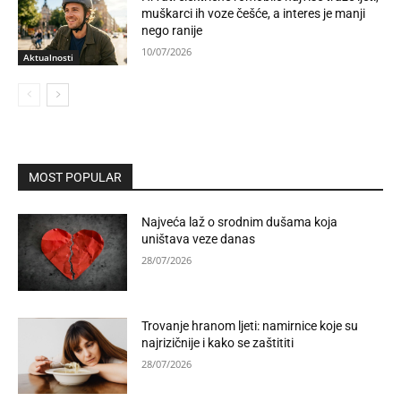
muškarci ih voze češće, a interes je manji
nego ranije
10/07/2026
Aktualnosti
MOST POPULAR
Najveća laž o srodnim dušama koja
uništava veze danas
28/07/2026
Trovanje hranom ljeti: namirnice koje su
najrizičnije i kako se zaštititi
28/07/2026