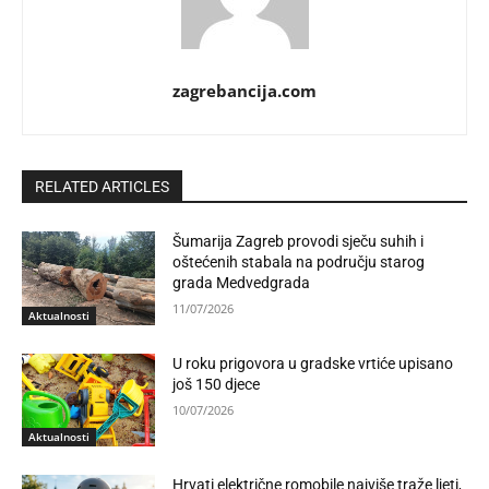
zagrebancija.com
RELATED ARTICLES
Šumarija Zagreb provodi sječu suhih i
oštećenih stabala na području starog
grada Medvedgrada
11/07/2026
Aktualnosti
U roku prigovora u gradske vrtiće upisano
još 150 djece
10/07/2026
Aktualnosti
Hrvati električne romobile najviše traže ljeti,