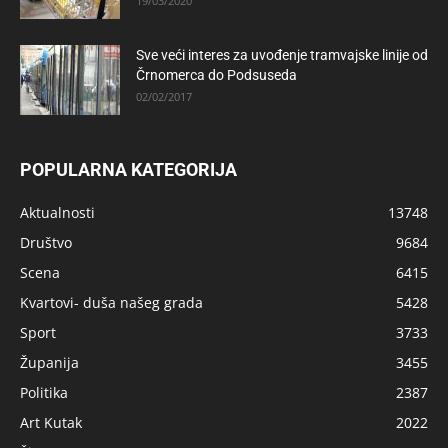
19/03/2020
Sve veći interes za uvođenje tramvajske linije od
Črnomerca do Podsuseda
02/02/2017
POPULARNA KATEGORIJA
Aktualnosti
13748
Društvo
9684
Scena
6415
Kvartovi- duša našeg grada
5428
Sport
3733
Županija
3455
Politika
2387
Art Kutak
2022